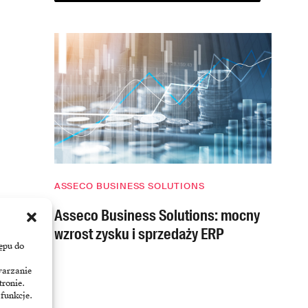
ASSECO BUSINESS SOLUTIONS
Asseco Business Solutions: mocny
wzrost zysku i sprzedaży ERP
ępu do
warzanie
tronie.
 funkcje.