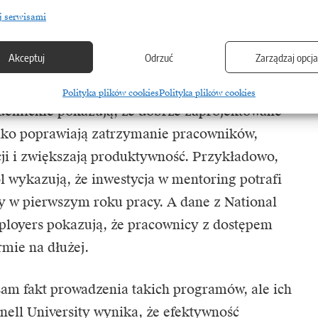
nych efektów – lub przynajmniej nie takich,
j serwisami
dnio na wzrost liczby pracowników. W czasach
pansji, firmy mogą uznawać, że lepiej inwestować
Akceptuj
Odrzuć
Zarządzaj opcj
my HR-owe.
Polityka plików cookies
Polityka plików cookies
emickie pokazują, że dobrze zaprojektowane
ko poprawiają zatrzymanie pracowników,
cji i zwiększają produktywność. Przykładowo,
l wykazują, że inwestycja w mentoring potrafi
ry w pierwszym roku pracy. A dane z National
ployers pokazują, że pracownicy z dostępem
rmie na dłużej.
am fakt prowadzenia takich programów, ale ich
nell University wynika, że efektywność