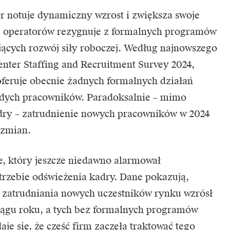
er
notuje dynamiczny wzrost i zwiększa swoje
j operatorów rezygnuje z formalnych programów
ających rozwój siły roboczej. Według najnowszego
enter Staffing and Recruitment Survey 2024,
feruje obecnie żadnych formalnych działań
odych pracowników. Paradoksalnie – mimo
dry – zatrudnienie nowych pracowników w 2024
 zmian.
e, który jeszcze niedawno alarmował
trzebie odświeżenia kadry. Dane pokazują,
 zatrudniania nowych uczestników rynku wzrósł
iągu roku, a tych bez formalnych programów
je się, że część firm zaczęła traktować tego