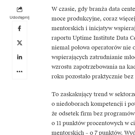
W czasie, gdy branża
data cent
Udostępnij
moce produkcyjne, coraz więce
mentorskich i inicjatyw wspier
raportu
Uptime Institute Data C
niemal połowa operatorów nie o
wspierających zatrudnianie mł
wzrostu zapotrzebowania na ka
roku pozostało praktycznie bez
To zaskakujący trend w sektorz
o niedoborach kompetencji i po
że odsetek firm bez programów
o 11 punktów procentowych w c
mentorskich – o 7 punktów. Wyda