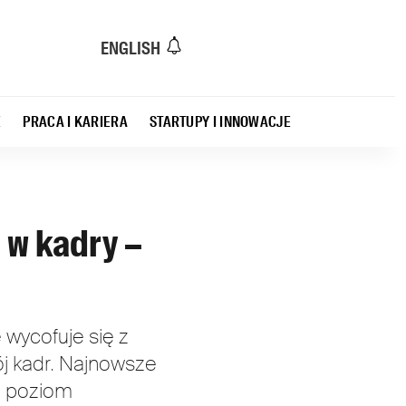
ENGLISH
E
PRACA I KARIERA
STARTUPY I INNOWACJE
 w kadry –
 wycofuje się z
ój kadr. Najnowsze
ń, poziom