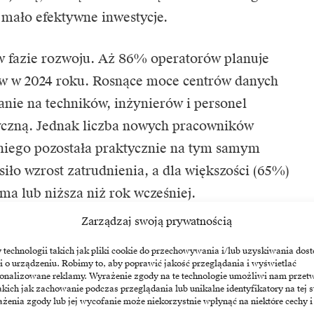
 mało efektywne inwestycje.
w fazie rozwoju. Aż 86% operatorów planuje
w w 2024 roku. Rosnące moce centrów danych
nie na techników, inżynierów i personel
zyczną. Jednak liczba nowych pracowników
iego pozostała praktycznie na tym samym
iło wzrost zatrudnienia, a dla większości (65%)
ma lub niższa niż rok wcześniej.
Zarządzaj swoją prywatnością
eraz
echnologii takich jak pliki cookie do przechowywania i/lub uzyskiwania dost
i o urządzeniu. Robimy to, aby poprawić jakość przeglądania i wyświetlać
zy przyznają, że mentoring i inicjatywy
sonalizowane reklamy. Wyrażenie zgody na te technologie umożliwi nam przet
akich jak zachowanie podczas przeglądania lub unikalne identyfikatory na tej s
ane Uptime Institute sugerują, że wiele z tych
żenia zgody lub jej wycofanie może niekorzystnie wpłynąć na niektóre cechy i