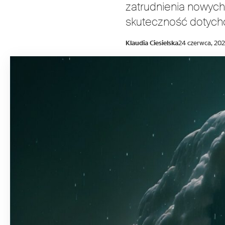
zatrudnienia nowych
skuteczność dotychc
Klaudia Ciesielska
24 czerwca, 20