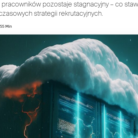
 pracowników pozostaje stagnacyjny – co stawi
zasowych strategii rekrutacyjnych.
25
5 Min