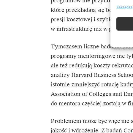
programów nie przynosi mierzal
Zarządza
które przekładają się bezpośre
presji kosztowej i szybkiej eks
w infrastrukturę niż w progra
Tymczasem liczne badania akad
programy mentoringowe nie tyl
ale też redukują koszty rekruta
analizy Harvard Business Schoo
istotnie zmniejszyć rotację kad
Association of Colleges and Em
do mentora częściej zostają w fi
Problemem może być więc nie s
jakość i wdrożenie. Z badań Cor