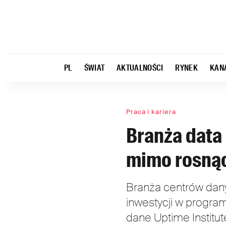
PL
ŚWIAT
AKTUALNOŚCI
RYNEK
KAN
Praca i kariera
Branża data 
mimo rosną
Branża centrów dany
inwestycji w progra
dane Uptime Institu