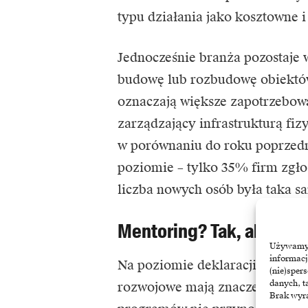
typu działania jako kosztowne i
Jednocześnie branża pozostaje 
budowę lub rozbudowę obiektó
oznaczają większe zapotrzebowa
zarządzający infrastrukturą fi
w porównaniu do roku poprzedn
poziomie – tylko 35% firm zgłos
liczba nowych osób była taka sa
Mentoring? Tak, ale nie t
Używamy t
informacj
Na poziomie deklaracji operator
(nie)sper
danych, t
rozwojowe mają znaczenie. Ale d
Brak wyra