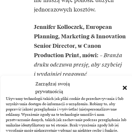
nie muszą więc ponosić dużych
jednorazowych kosztów.
Jennifer Kolloczek, European
Planning, Marketing & Innovation
Senior Director, w Canon
Production Print, mówi:
–
Branża
druku odczuwa presję, aby szybciej
i wydajniej reagować
na zapotrzebowania klientów. W tym
Zarządzaj swoją
prywatnością
samym czasie dostawcy usług druku
Używamy technologii takich jak pliki cookie do przechowywania i/lub
muszą borykać się z brakiem
uzyskiwania dostępu do informacji o urządzeniu. Robimy to, aby
poprawić jakość przeglądania i wyświetlać (nie)spersonalizowane
wykwalifikowanych pracowników,
reklamy. Wyrażenie zgody na te technologie umożliwi nam
przetwarzanie danych, takich jak zachowanie podczas przeglądania lub
zmianą uwarunkowań
unikalne identyfikatory na tej stronie. Brak wyrażenia zgody lub jej
ekonomicznych i wzrostem kosztów
wycofanie może niekorzystnie wpłynąć na niektóre cechy i funkcje.