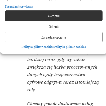
materiałów eksploatacyjnych. Jak
Zarządzaj serwisami
podkreśla wielu naszych klientów,
Akceptuj
automatyzacja i lepsza kontrola
Odrzuć
nad całym cyklem pracy to kluczowe
kwestie, jakie w nadchodzących
Zarządzaj opcjami
latach pomogą optymalizować pracę
Polityka plików cookies
Polityka plików cookies
i zwiększać produktywność. Tym
bardziej teraz, gdy wyraźnie
zwiększa się liczba procesowanych
danych i gdy bezpieczeństwo
cyfrowe odgrywa coraz istotniejszą
rolę.
Chcemy pomóc dostawcom usług