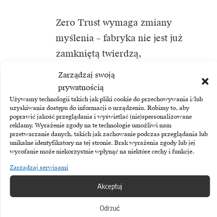
Zero Trust wymaga zmiany
myślenia – fabryka nie jest już
zamkniętą twierdzą,
lecz dynamicznym ekosystemem,
Zarządzaj swoją
w którym każde połączenie
prywatnością
wymaga kontroli.
Używamy technologii takich jak pliki cookie do przechowywania i/lub
uzyskiwania dostępu do informacji o urządzeniu. Robimy to, aby
poprawić jakość przeglądania i wyświetlać (nie)spersonalizowane
reklamy. Wyrażenie zgody na te technologie umożliwi nam
Pierwsze kroki dla producentów
przetwarzanie danych, takich jak zachowanie podczas przeglądania lub
unikalne identyfikatory na tej stronie. Brak wyrażenia zgody lub jej
wycofanie może niekorzystnie wpłynąć na niektóre cechy i funkcje.
1. Mapowanie połączeń – dokładna
Zarządzaj serwisami
inwentaryzacja wszystkich
Akceptuj
urządzeń i kanałów dostępu.
Odrzuć
2. Segmentacja sieci – oddzielenie