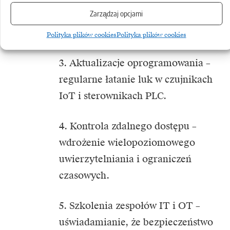
Zarządzaj opcjami
OT od IT i podział OT na strefy
funkcjonalne.
Polityka plików cookies
Polityka plików cookies
3. Aktualizacje oprogramowania –
regularne łatanie luk w czujnikach
IoT i sterownikach PLC.
4. Kontrola zdalnego dostępu –
wdrożenie wielopoziomowego
uwierzytelniania i ograniczeń
czasowych.
5. Szkolenia zespołów IT i OT –
uświadamianie, że bezpieczeństwo