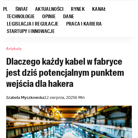
PL
ŚWIAT
AKTUALNOŚCI
RYNEK
KANAŁ
TECHNOLOGIE
OPINIE
DANE
LEGISLACJA I REGULACJE
PRACA I KARIERA
STARTUPY I INNOWACJE
Artykuły
Dlaczego każdy kabel w fabryce
jest dziś potencjalnym punktem
wejścia dla hakera
Izabela Myszkowska
12 sierpnia, 2025
6 Min