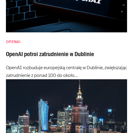
OPENAI
OpenAI potroi zatrudnienie w Dublinie
OpenAI rozbuduje europejską centralę w Dublinie, zwiększając
zatrudnienie z ponad 100 do około…