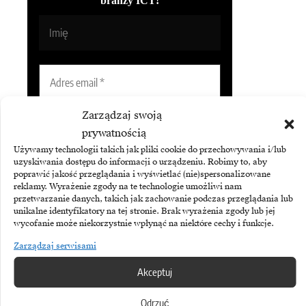
branży ICT!
Zarządzaj swoją
prywatnością
Używamy technologii takich jak pliki cookie do przechowywania i/lub
uzyskiwania dostępu do informacji o urządzeniu. Robimy to, aby
Subskrybując Biuletyn Brandsit
poprawić jakość przeglądania i wyświetlać (nie)spersonalizowane
reklamy. Wyrażenie zgody na te technologie umożliwi nam
akceptujesz naszą
politykę
przetwarzanie danych, takich jak zachowanie podczas przeglądania lub
prywatności
.
unikalne identyfikatory na tej stronie. Brak wyrażenia zgody lub jej
wycofanie może niekorzystnie wpłynąć na niektóre cechy i funkcje.
Zarządzaj serwisami
Akceptuj
Odrzuć