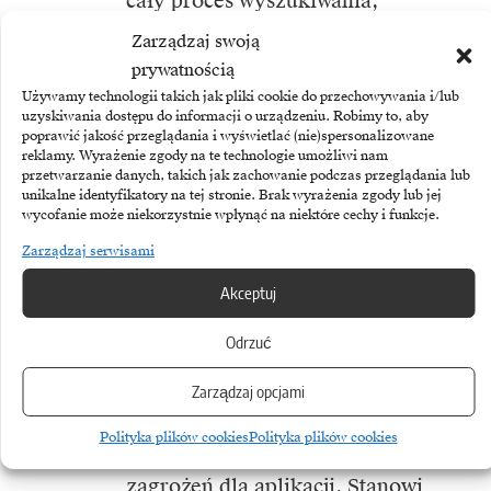
cały proces wyszukiwania,
zabezpieczania i monitorowania
Zarządzaj swoją
interfejsów API.
prywatnością
Używamy technologii takich jak pliki cookie do przechowywania i/lub
· Ochrona przed botami oparta
uzyskiwania dostępu do informacji o urządzeniu. Robimy to, aby
poprawić jakość przeglądania i wyświetlać (nie)spersonalizowane
na technologii F5 Shape AI.
reklamy. Wyrażenie zgody na te technologie umożliwi nam
· Globalna rozproszona ochrona
przetwarzanie danych, takich jak zachowanie podczas przeglądania lub
unikalne identyfikatory na tej stronie. Brak wyrażenia zgody lub jej
przed atakami typu „odmowa
wycofanie może niekorzystnie wpłynąć na niektóre cechy i funkcje.
usługi” (DDoS).
Zarządzaj serwisami
Akceptuj
Prawie wszystkie organizacje
Odrzuć
znajdują się na zbiegu dwóch
istotnych trendów: ewolucji
Zarządzaj opcjami
aplikacji do roli centrum cyfrowego
Polityka plików cookies
Polityka plików cookies
życia klientów oraz eskalacji
zagrożeń dla aplikacji. Stanowi