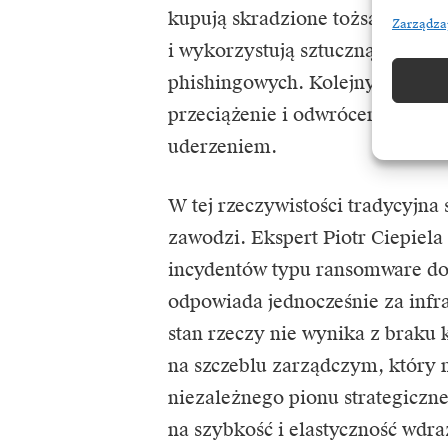
kupują skradzione tożsamości 
Zarządza
i wykorzystują sztuczną intelig
phishingowych. Kolejnym wyzwa
przeciążenie i odwrócenie uwa
uderzeniem.
W tej rzeczywistości tradycyjna
zawodzi. Ekspert Piotr Ciepiela
incydentów typu ransomware dot
odpowiada jednocześnie za infra
stan rzeczy nie wynika z braku 
na szczeblu zarządczym, który 
niezależnego pionu strategiczn
na szybkość i elastyczność wdra