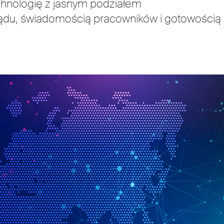
technologię z jasnym podziałem
ądu, świadomością pracowników i gotowością