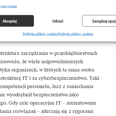
w darknecie, manipulują pracownikami
j serwisami
encję do tworzenia precyzyjnych kampanii
niem są operacje mające na celu celowe
Akceptuj
Odrzuć
Zarządzaj opcj
gi zespołów obronnych przed właściwym
Polityka plików cookies
Polityka plików cookies
 struktura zarządzania w przedsiębiorstwach
 zauważa, że wiele najpoważniejszych
yka organizacji, w których ta sama osoba
strukturę IT i za cyberbezpieczeństwo. Taki
kompetencji personelu, lecz z zaniechania
nie wyodrębnił bezpieczeństwa jako
ego. Gdy cele operacyjne IT – zorientowane
żania rozwiązań – zderzają się z rygorami