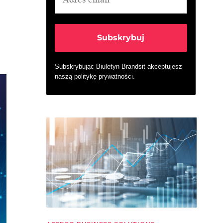
Subskrybując Biuletyn Brandsit akceptujesz
naszą
politykę prywatności
.