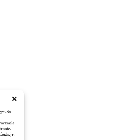
ępu do
warzanie
tronie.
 funkcje.