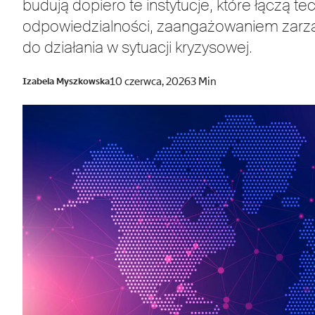
budują dopiero te instytucje, które łączą 
odpowiedzialności, zaangażowaniem zarz
do działania w sytuacji kryzysowej.
10 czerwca, 2026
3 Min
Izabela Myszkowska