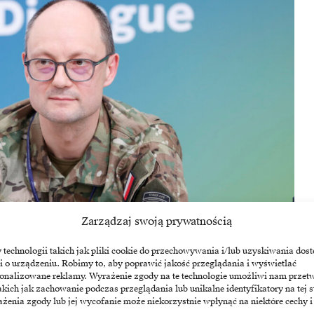
Zarządzaj swoją prywatnością
echnologii takich jak pliki cookie do przechowywania i/lub uzyskiwania dost
i o urządzeniu. Robimy to, aby poprawić jakość przeglądania i wyświetlać
omponentu Wojsk Obrony Cyberprzestrzeni
sonalizowane reklamy. Wyrażenie zgody na te technologie umożliwi nam przet
akich jak zachowanie podczas przeglądania lub unikalne identyfikatory na tej s
żenia zgody lub jej wycofanie może niekorzystnie wpłynąć na niektóre cechy i
 szukają luk w oprogramowaniu. Zamiast tego