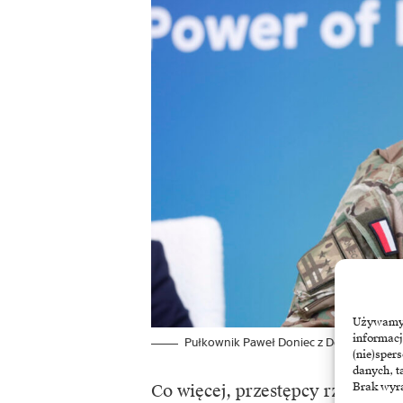
Używamy t
informacj
Pułkownik Paweł Doniec z Dowództwa K
(nie)sper
danych, t
Brak wyra
Co więcej, przestępcy rzadziej