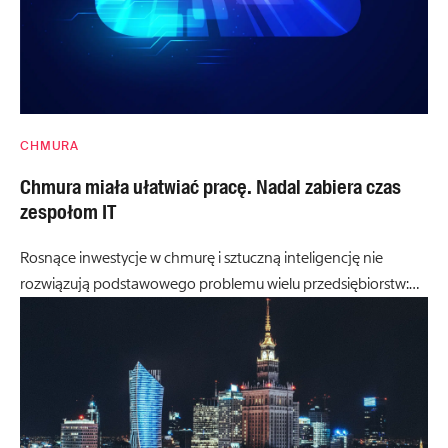
CHMURA
Chmura miała ułatwiać pracę. Nadal zabiera czas
zespołom IT
Rosnące inwestycje w chmurę i sztuczną inteligencję nie
rozwiązują podstawowego problemu wielu przedsiębiorstw:…