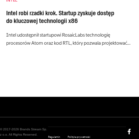
INTEL
Intel robi rzadki krok. Startup zyskuje dostęp
do kluczowej technologii x86
Intel udostępnił startupowi RosaicLabs technologię
procesorów Atom oraz kod RTL, który pozwala projektować…
© 2017-2026 Brands Stream Sp.
z o.o. All Rights Reserved.
Regulamin
Polityka prywatności