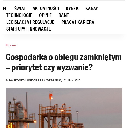
PL
ŚWIAT
AKTUALNOŚCI
RYNEK
KANAŁ
TECHNOLOGIE
OPINIE
DANE
LEGISLACJA I REGULACJE
PRACA I KARIERA
STARTUPY I INNOWACJE
Opinie
Gospodarka o obiegu zamkniętym
– priorytet czy wyzwanie?
Newsroom BrandsIT
17 września, 2018
2 Min