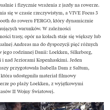
alnie i fizycznie wrażenia z jazdy na rowerze.
nia się w czasie rzeczywistym, a VIVE Focus 3
tooth do roweru
FERGO,
który dynamicznie
nujących warunków. W zależności
ności trasy, opór na kołach staje się większy lub
tualnej Andreas ma do dyspozycji pięć różnych
 jego rodzinnej Danii: Loekken, Silkeborg,
i i nad Jeziorami Kopenhaskimi. Jeden
iuszy przygotowała Isabella Dam z Saltum,
 która udostępniła materiał filmowy
owerze po plaży Loekken, z wyjątkowymi
asów II Wojny Światowej.