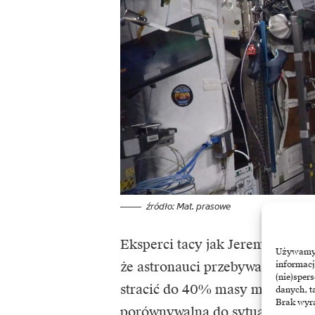
źródło: Mat. prasowe
Eksperci tacy jak Jeremy Curtis
Używamy t
że astronauci przebywający w p
informacj
(nie)sper
stracić do 40% masy mięśniowej 
danych, t
Brak wyra
porównywalna do sytuacji, w któ