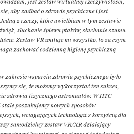
rowadzam, jest zestaw wirtualnej rzeczywistości,
ię, aby zadbać o zdrowie psychiczne i jest
 Jedną z rzeczy, które uwielbiam w tym zestawie
 dźwięk, słuchanie śpiewu ptaków, słuchanie szumu
liście. Zestaw VR imituje mi wszystko, to za czym
pomaga zachować codzienną higienę psychiczną
 w zakresie wsparcia zdrowia psychicznego było
szymy się, że możemy wykorzystać ten sukces,
rcie zdrowia fizycznego astronautów. W HTC
 i stale poszukujemy nowych sposobów
jszych, wciągających technologii z korzyścią dla
rwszy samodzielny zestaw VR/XR działający