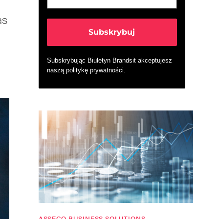
as
Subskrybując Biuletyn Brandsit akceptujesz
naszą
politykę prywatności
.
ASSECO BUSINESS SOLUTIONS