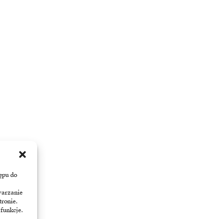
ępu do
warzanie
tronie.
 funkcje.