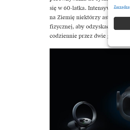
się w 60-latka. Intensywne tre
Zarządza
na Ziemię niektórzy astronauci s
fizycznej, aby odzyskać pełną 
codziennie przez dwie godziny,