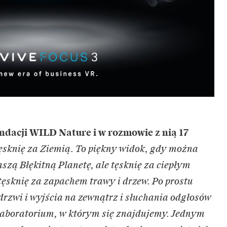
ndacji WILD Nature
i w rozmowie z nią 17
ęsknię za Ziemią. To piękny widok, gdy można
aszą Błękitną Planetę, ale tęsknię za ciepłym
tęsknię za zapachem trawy i drzew. Po prostu
drzwi i wyjścia na zewnątrz i słuchania odgłosów
 laboratorium, w którym się znajdujemy. Jednym