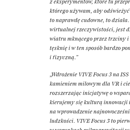
z eksperymentów, które tu przep
którego używam, aby odświeżyć s
to naprawdę cudowne, to działa.
wirtualnej rzeczywistości, jest
wiatru mknącego przez trzciny i 
tęsknię i w ten sposób bardzo 
i fizyczną.”
„Wdrożenie VIVE Focus 3 na ISS
kamieniem milowym dla VR i cie
rozszerzając inicjatywę o wspa
kierujemy się kulturą innowacji
na wprowadzenie najnowocześnie
ludzkości. VIVE Focus 3 to pie