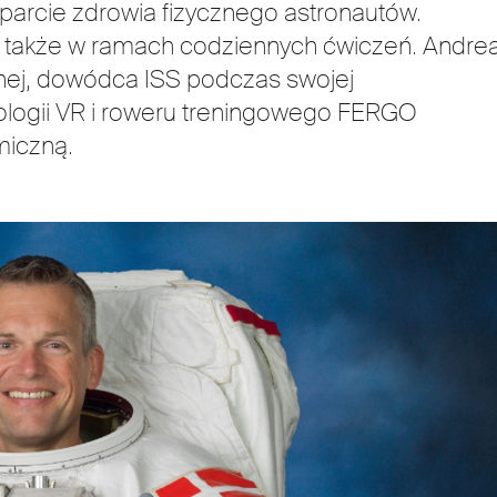
parcie zdrowia fizycznego astronautów.
y także w ramach codziennych ćwiczeń. Andre
nej, dowódca ISS podczas swojej
nologii VR i roweru treningowego FERGO
iczną.