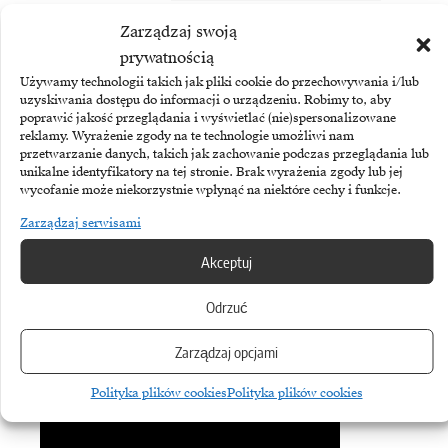
Zarządzaj swoją
Biuletyn
prywatnością
Używamy technologii takich jak pliki cookie do przechowywania i/lub
Dołącz do najlepszego biuletynu w
uzyskiwania dostępu do informacji o urządzeniu. Robimy to, aby
branży ICT!
poprawić jakość przeglądania i wyświetlać (nie)spersonalizowane
reklamy. Wyrażenie zgody na te technologie umożliwi nam
przetwarzanie danych, takich jak zachowanie podczas przeglądania lub
unikalne identyfikatory na tej stronie. Brak wyrażenia zgody lub jej
wycofanie może niekorzystnie wpłynąć na niektóre cechy i funkcje.
Zarządzaj serwisami
Akceptuj
Odrzuć
Zarządzaj opcjami
Subskrybując Biuletyn Brandsit
akceptujesz naszą
politykę
Polityka plików cookies
Polityka plików cookies
prywatności
.