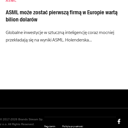
ASML
ASML może zostać pierwszą firmą w Europie wartą
bilion dolarów
Globalne inwestycje w sztuczną inteligencję coraz mocniej
przekładają się na wyniki ASML. Holenderska…
© 2017-2026 Brands Stream Sp.
z o.o. All Rights Reserved.
Regulamin
Polityka prywatności