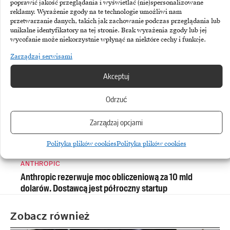
poprawić jakość przeglądania i wyświetlać (nie)spersonalizowane
reklamy. Wyrażenie zgody na te technologie umożliwi nam
ASSECO BUSINESS SOLUTIONS
przetwarzanie danych, takich jak zachowanie podczas przeglądania lub
Asseco Business Solutions: mocny wzrost zysku
unikalne identyfikatory na tej stronie. Brak wyrażenia zgody lub jej
i sprzedaży ERP
wycofanie może niekorzystnie wpłynąć na niektóre cechy i funkcje.
Zarządzaj serwisami
Akceptuj
Odrzuć
Zarządzaj opcjami
Polityka plików cookies
Polityka plików cookies
ANTHROPIC
Anthropic rezerwuje moc obliczeniową za 10 mld
dolarów. Dostawcą jest półroczny startup
Zobacz również