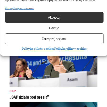
wycofanie może niekorzystnie wpłynąć na niektóre cechy i funkcje.
Zarządzaj serwisami
Subskrybując Biuletyn Brandsit
Akceptuj
akceptujesz naszą
politykę
prywatności
.
Odrzuć
Zarządzaj opcjami
Polityka plików cookies
Polityka plików cookies
SAP
„SAP działa pod presją”