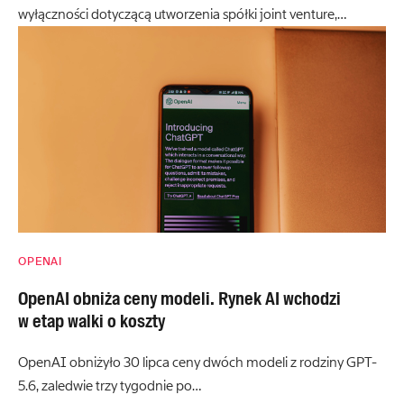
wyłączności dotyczącą utworzenia spółki joint venture,…
OPENAI
OpenAI obniża ceny modeli. Rynek AI wchodzi
w etap walki o koszty
OpenAI obniżyło 30 lipca ceny dwóch modeli z rodziny GPT-
5.6, zaledwie trzy tygodnie po…