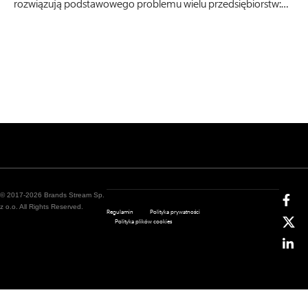
rozwiązują podstawowego problemu wielu przedsiębiorstw:…
© 2017-2026 Brands Stream Sp.
z o.o. All Rights Reserved.
Regulamin
Polityka prywatności
Polityka plików cookies