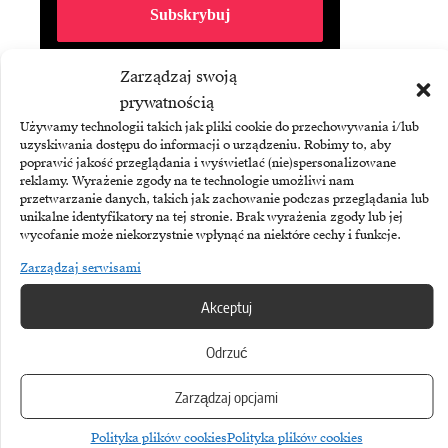
Subskrybując Biuletyn Brandsit
Zarządzaj swoją
akceptujesz naszą
politykę
prywatnością
prywatności
.
Używamy technologii takich jak pliki cookie do przechowywania i/lub
uzyskiwania dostępu do informacji o urządzeniu. Robimy to, aby
poprawić jakość przeglądania i wyświetlać (nie)spersonalizowane
reklamy. Wyrażenie zgody na te technologie umożliwi nam
przetwarzanie danych, takich jak zachowanie podczas przeglądania lub
unikalne identyfikatory na tej stronie. Brak wyrażenia zgody lub jej
wycofanie może niekorzystnie wpłynąć na niektóre cechy i funkcje.
Zarządzaj serwisami
Akceptuj
Odrzuć
ASSECO BUSINESS SOLUTIONS
Zarządzaj opcjami
Asseco Business Solutions: mocny wzrost zysku
i sprzedaży ERP
Polityka plików cookies
Polityka plików cookies