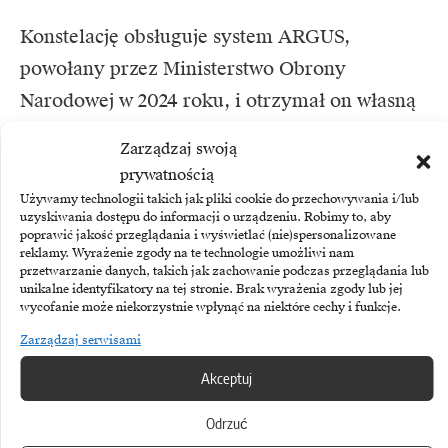
Konstelację obsługuje system ARGUS,
powołany przez Ministerstwo Obrony
Narodowej w 2024 roku, i otrzymał on własną
nazwę: POLSARIS, co oznacza Polski System
Zarządzaj swoją
Wywiadu SAR. Nazwę wybrano w otwartym
prywatnością
konkursie zorganizowanym przez ARGUS
Używamy technologii takich jak pliki cookie do przechowywania i/lub
uzyskiwania dostępu do informacji o urządzeniu. Robimy to, aby
pod koniec 2025 roku; jury doceniło zarówno
poprawić jakość przeglądania i wyświetlać (nie)spersonalizowane
reklamy. Wyrażenie zgody na te technologie umożliwi nam
czytelność akronimu, jak i jego subtelne
przetwarzanie danych, takich jak zachowanie podczas przeglądania lub
unikalne identyfikatory na tej stronie. Brak wyrażenia zgody lub jej
nawiązanie kulturowe do powieści Stanisława
wycofanie może niekorzystnie wpłynąć na niektóre cechy i funkcje.
Lema „Solaris”.
Zarządzaj serwisami
Akceptuj
„Wprowadzenie systemu MikroSAR do użytku
operacyjnego to ważny moment w budowaniu
Odrzuć
suwerennych zdolności rozpoznania