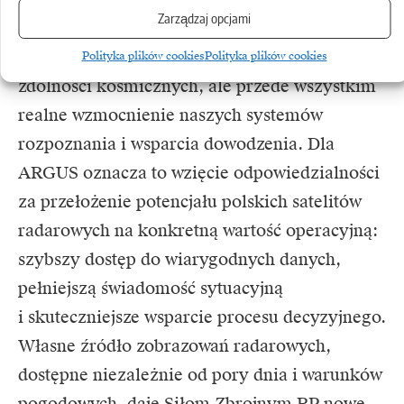
Zarządzaj opcjami
satelitarnego Sił Zbrojnych RP.
To nie tylko kolejny etap rozwoju polskich
Polityka plików cookies
Polityka plików cookies
zdolności kosmicznych, ale przede wszystkim
realne wzmocnienie naszych systemów
rozpoznania i wsparcia dowodzenia. Dla
ARGUS oznacza to wzięcie odpowiedzialności
za przełożenie potencjału polskich satelitów
radarowych na konkretną wartość operacyjną:
szybszy dostęp do wiarygodnych danych,
pełniejszą świadomość sytuacyjną
i skuteczniejsze wsparcie procesu decyzyjnego.
Własne źródło zobrazowań radarowych,
dostępne niezależnie od pory dnia i warunków
pogodowych, daje Siłom Zbrojnym RP nowe