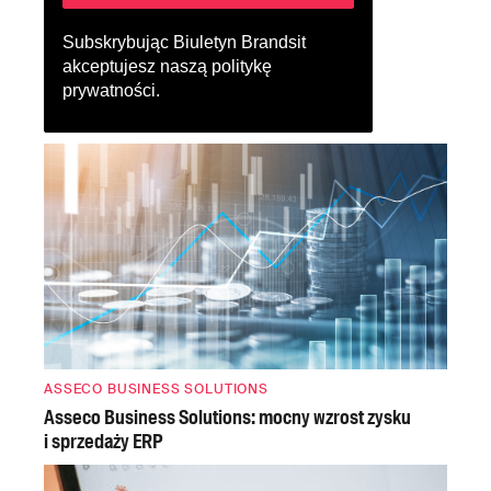
Subskrybując Biuletyn Brandsit
akceptujesz naszą
politykę
prywatności
.
ASSECO BUSINESS SOLUTIONS
Asseco Business Solutions: mocny wzrost zysku
i sprzedaży ERP