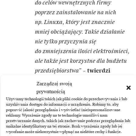
do celów wewnętrznych firmy
poprzez zainstalowanie na nich
np. Linuxa, który jest znacznie
mniej obciążający. Takie działanie
nie tylko przyczynia się
do zmniejszenia ilości elektrośmieci,
ale także jest korzystne dla budżetu
przedsiębiorstwa”
–
twierdzi
ekspert baramundi.
Zarządzaj swoją
prywatnością
Ponadto, jak wskazuje ekspert,
Używamy technologii takich jak pliki cookie do przechowywania i/lub
uzyskiwania dostępu do informacji o urządzeniu. Robimy to, aby
warto również stosować narzędzia
poprawić jakość przeglądania i wyświetlać (nie)spersonalizowane
reklamy. Wyrażenie zgody na te technologie umożliwi nam
do zarządzania doświadczeniami
przetwarzanie danych, takich jak zachowanie podczas przeglądania lub
użytkowników końcowych, które
unikalne identyfikatory na tej stronie. Brak wyrażenia zgody lub jej
wycofanie może niekorzystnie wpłynąć na niektóre cechy i funkcje.