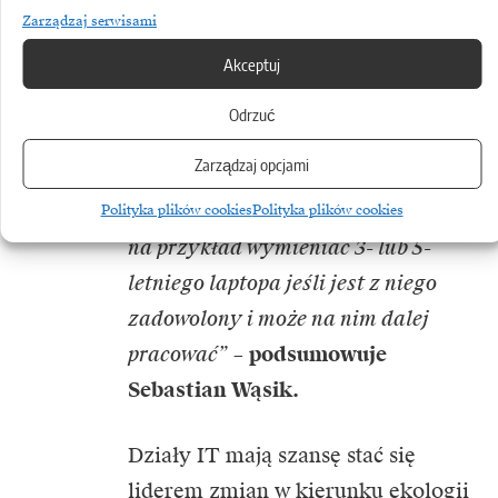
są w stanie określić poziom
Zarządzaj serwisami
satysfakcji z urządzeń służbowych.
Akceptuj
„Zebrane wyniki mogą być kluczowe
Odrzuć
przy obniżaniu kosztów
Zarządzaj opcjami
i zapewnieniu zrównoważonego
rozwoju. Pracownik nie musi
Polityka plików cookies
Polityka plików cookies
na przykład wymieniać 3- lub 5-
letniego laptopa jeśli jest z niego
zadowolony i może na nim dalej
pracować”
–
podsumowuje
Sebastian Wąsik.
Działy IT mają szansę stać się
liderem zmian w kierunku ekologii