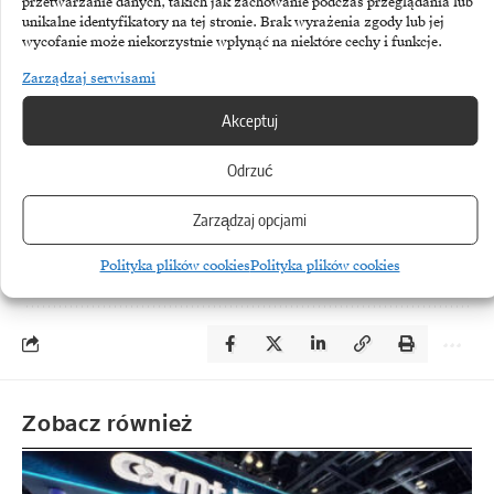
przetwarzanie danych, takich jak zachowanie podczas przeglądania lub
Manager, IT Operations Competency Center
unikalne identyfikatory na tej stronie. Brak wyrażenia zgody lub jej
wycofanie może niekorzystnie wpłynąć na niektóre cechy i funkcje.
w Sii Polska.
Zarządzaj serwisami
Akceptuj
źródło: OVHcloud
Odrzuć
Zarządzaj opcjami
TEMATY:
OVHcloud
Partnerstwa
Sii Polska
Polityka plików cookies
Polityka plików cookies
Zobacz również