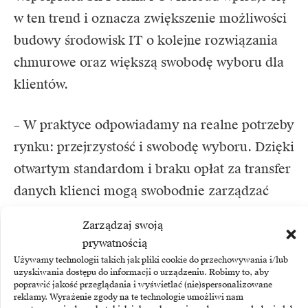
w ten trend i oznacza zwiększenie możliwości
budowy środowisk IT o kolejne rozwiązania
chmurowe oraz większą swobodę wyboru dla
klientów.
– W praktyce odpowiadamy na realne potrzeby
rynku: przejrzystość i swobodę wyboru. Dzięki
otwartym standardom i braku opłat za transfer
danych klienci mogą swobodnie zarządzać
środowiskiem multi-cloud, bez ryzyka
Zarządzaj swoją
uzależnienia od jednego dostawcy. Dla klienta
prywatnością
oznacza to większą przewidywalność kosztów
Używamy technologii takich jak pliki cookie do przechowywania i/lub
uzyskiwania dostępu do informacji o urządzeniu. Robimy to, aby
i bezpieczeństwo działania – podkreślił Marcin
poprawić jakość przeglądania i wyświetlać (nie)spersonalizowane
reklamy. Wyrażenie zgody na te technologie umożliwi nam
Zawadzki, Senior Business Development