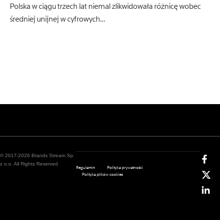
Polska w ciągu trzech lat niemal zlikwidowała różnicę wobec
średniej unijnej w cyfrowych…
© 2017-2026 Brands Stream Sp.
z o.o. All Rights Reserved.
Regulamin
Polityka prywatności
Polityka plików cookies