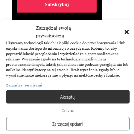
Subskrybując Biuletyn Brandsit
Zarządzaj swoją
akceptujesz naszą
politykę
prywatności
.
prywatnością
Używamy technologii takich jak pliki cookie do przechowywania i/lub
uzyskiwania dostępu do informacji o urządzeniu. Robimy to, aby
poprawić jakość przeglądania i wyświetlać (nie)spersonalizowane
reklamy. Wyrażenie zgody na te technologie umożliwi nam
przetwarzanie danych, takich jak zachowanie podczas przeglądania lub
unikalne identyfikatory na tej stronie. Brak wyrażenia zgody lub jej
wycofanie może niekorzystnie wpłynąć na niektóre cechy i funkcje.
Zarządzaj serwisami
Akceptuj
Odrzuć
SAP
„SAP działa pod presją”
Zarządzaj opcjami