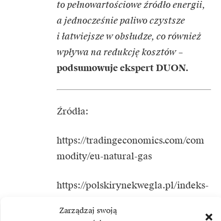
to pełnowartościowe źródło energii,
a jednocześnie paliwo czystsze
i łatwiejsze w obsłudze, co również
wpływa na redukcję kosztów
–
podsumowuje ekspert DUON.
Źródła:
https://tradingeconomics.com/com
modity/eu-natural-gas
https://polskirynekwegla.pl/indeks-
pscmi-1-kolejna-publikacja-w-dniu-
Zarządzaj swoją
1-czerwca-o-godzinie-1200