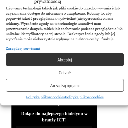
prywatnością
Używamy technologii takich jak pliki cookie do przechowywania i/lub
https://www.wnp.pl/gornictwo/notow
uzyskiwania dostępu do informacji o urządzeniu. Robimy to, aby
poprawić jakość przeglądania i wyświetlać (nie)spersonalizowane
ania/ceny_wegla/?zakres=3
reklamy. Wyrażenie zgody na te technologie umożliwi nam
przetwarzanie danych, takich jak zachowanie podczas przeglądania lub
unikalne identyfikatory na tej stronie. Brak wyrażenia zgody lub jej
wycofanie może niekorzystnie wpłynąć na niektóre cechy i funkcje.
Zarządzaj serwisami
TEMATY:
Przemysł
Akceptuj
Odrzuć
Udostępnij
Zarządzaj opcjami
Polityka plików cookies
Polityka plików cookies
Biuletyn
Dołącz do najlepszego biuletynu w
branży ICT!