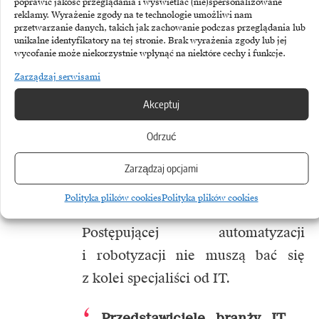
poprawić jakość przeglądania i wyświetlać (nie)spersonalizowane
reklamy. Wyrażenie zgody na te technologie umożliwi nam
Z prognoz Kodilla.com wynika,
przetwarzanie danych, takich jak zachowanie podczas przeglądania lub
unikalne identyfikatory na tej stronie. Brak wyrażenia zgody lub jej
że w ciągu najbliższych 5 lat
wycofanie może niekorzystnie wpłynąć na niektóre cechy i funkcje.
zapotrzebowanie na przedstawicieli
Zarządzaj serwisami
niektórych zawodów znacząco
Akceptuj
zmniejszy się lub zupełnie
Odrzuć
wygaśnie. Pracę księgowych,
kasjerów, telemarketerów,
Zarządzaj opcjami
recepcjonistów i pracowników
Polityka plików cookies
Polityka plików cookies
biurowych mają zastąpić maszyny.
Postępującej automatyzacji
i robotyzacji nie muszą bać się
z kolei specjaliści od IT.
Przedstawiciele branży IT