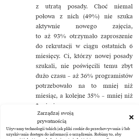
z utratą posady. Choć niemal
połowa z nich (49%) nie szuka
aktywnie nowego zajęcia,
to aż 93% otrzymało zaproszenie
do rekrutacji w ciągu ostatnich 6
miesięcy. Ci, którzy nowej posady
szukali, nie poświęcili temu zbyt
dużo czasu – aż 36% programistów
potrzebowało na to mniej niż
miesiąc, a kolejne 35% – mniej niż
3 miesiące.
Zarządzaj swoją
prywatnością
Szczęśliwi pracownicy
Używamy technologii takich jak pliki cookie do przechowywania i/lub
robotyzacji się nie boją
uzyskiwania dostępu do informacji o urządzeniu. Robimy to, aby