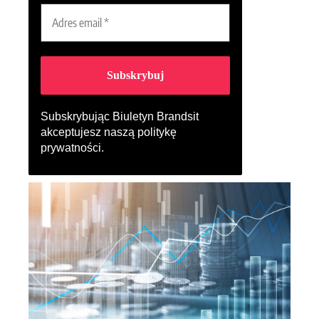
Subskrybując Biuletyn Brandsit
akceptujesz naszą
politykę
prywatności
.