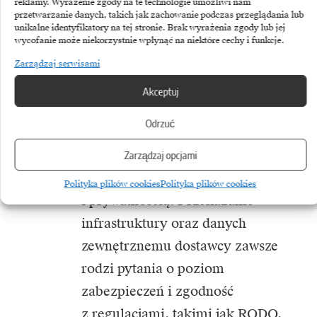
od dostawcy, czyli tzw. vendor lock-
reklamy. Wyrażenie zgody na te technologie umożliwi nam
przetwarzanie danych, takich jak zachowanie podczas przeglądania lub
in. Koszty wcześniejszego zerwania
unikalne identyfikatory na tej stronie. Brak wyrażenia zgody lub jej
wycofanie może niekorzystnie wpłynąć na niektóre cechy i funkcje.
kontraktu bywają wysokie,
Zarządzaj serwisami
a w zapisach umowy mogą się kryć
niekorzystne klauzule, które
Akceptuj
ujawniają się dopiero w praktyce.
Odrzuć
Istotne są również kwestie związane
Zarządzaj opcjami
z bezpieczeństwem danych
Polityka plików cookies
Polityka plików cookies
i prywatnością. Przekazanie
infrastruktury oraz danych
zewnętrznemu dostawcy zawsze
rodzi pytania o poziom
zabezpieczeń i zgodność
z regulacjami, takimi jak RODO.