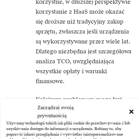
korzystne, w dłuższej perspektywie
korzystanie z HaaS może okazać
się droższe niż tradycyjny zakup
sprzętu, zwłaszcza jeśli urządzenia
są wykorzystywane przez wiele lat.
Dlatego niezbędna jest szczegółowa
analiza TCO, uwzględniająca
wszystkie opłaty i warunki
finansowe.
Kolejnym problemem mogą być
Zarządzaj swoją
pułapki kontraktowe.
prywatnością
Długoterminowe umowy mogą
Używamy technologii takich jak pliki cookie do przechowywania i/lub
prowadzić do silnego uzależnienia
uzyskiwania dostępu do informacji o urządzeniu. Robimy to, aby
poprawić jakość przeglądania i wyświetlać (nie)spersonalizowane