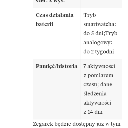
szer. x wys.
Czas działania
Tryb
baterii
smartwatcha:
do 5 dni;Tryb
analogowy:
do 2 tygodni
Pamięć/historia
7 aktywności
z pomiarem
czasu; dane
śledzenia
aktywności
z 14 dni
Zegarek będzie dostępny już w tym