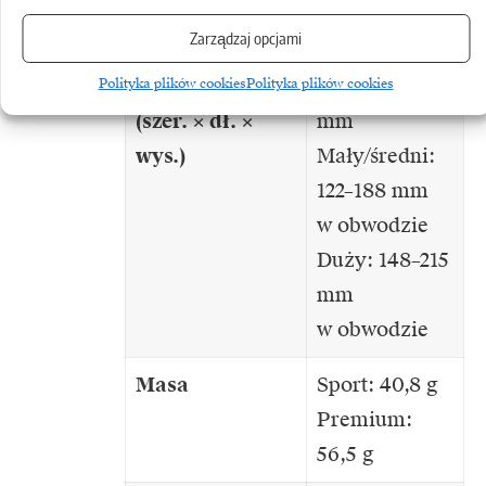
skóra
Zarządzaj opcjami
Rozmiar etui
43 x 43 x 11,6
Polityka plików cookies
Polityka plików cookies
(szer. × dł. ×
mm
wys.)
Mały/średni:
122–188 mm
w obwodzie
Duży: 148–215
mm
w obwodzie
Masa
Sport: 40,8 g
Premium:
56,5 g