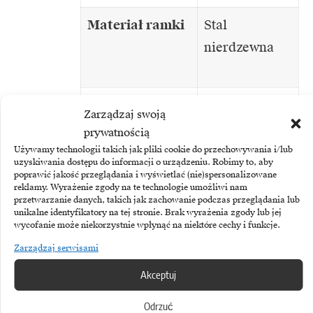
Materiał ramki
Stal
nierdzewna
Obudowa
Wzmocniony
Zarządzaj swoją
włóknem
prywatnością
szklanym
Używamy technologii takich jak pliki cookie do przechowywania i/lub
uzyskiwania dostępu do informacji o urządzeniu. Robimy to, aby
polimer lub
poprawić jakość przeglądania i wyświetlać (nie)spersonalizowane
reklamy. Wyrażenie zgody na te technologie umożliwi nam
stal
przetwarzanie danych, takich jak zachowanie podczas przeglądania lub
unikalne identyfikatory na tej stronie. Brak wyrażenia zgody lub jej
nierdzewna
wycofanie może niekorzystnie wpłynąć na niektóre cechy i funkcje.
Zarządzaj serwisami
Quick Release
yes (20 mm)
Bands
Akceptuj
Odrzuć
Materiał paska
Silikon lub