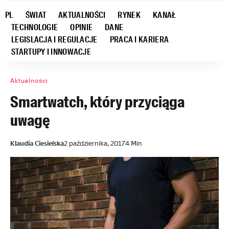
PL
ŚWIAT
AKTUALNOŚCI
RYNEK
KANAŁ
TECHNOLOGIE
OPINIE
DANE
LEGISLACJA I REGULACJE
PRACA I KARIERA
STARTUPY I INNOWACJE
Aktualności
Smartwatch, który przyciąga
uwagę
Klaudia Ciesielska
2 października, 2017
4 Min