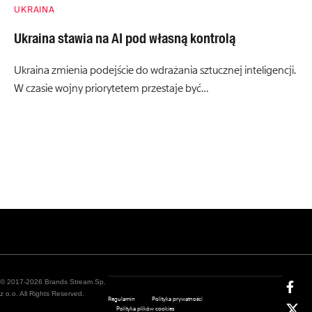
UKRAINA
Ukraina stawia na AI pod własną kontrolą
Ukraina zmienia podejście do wdrażania sztucznej inteligencji.
W czasie wojny priorytetem przestaje być…
© 2017-2026 Brands Stream Sp.
z o.o. All Rights Reserved.
Regulamin
Polityka prywatności
Polityka plików cookies