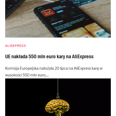
ALIEXPRESS
UE nakłada 550 mln euro kary na AliExpress
Komisja Europejska nałożyła 20 lipca na AliExpress karę w
wysokości 550 mln euro,…