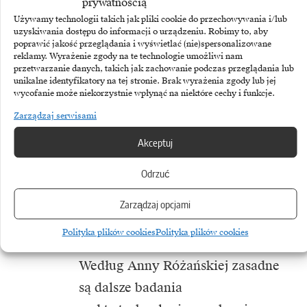
prywatnością
szpitalne okazała się bardzo wysoka
Używamy technologii takich jak pliki cookie do przechowywania i/lub
–
mówi dr hab. Anna Różańska,
uzyskiwania dostępu do informacji o urządzeniu. Robimy to, aby
poprawić jakość przeglądania i wyświetlać (nie)spersonalizowane
prowadząca badanie wspólnie
reklamy. Wyrażenie zgody na te technologie umożliwi nam
przetwarzanie danych, takich jak zachowanie podczas przeglądania lub
z dr hab. Agnieszką Chmielarczyk
unikalne identyfikatory na tej stronie. Brak wyrażenia zgody lub jej
–
Poddawałyśmy ozonowaniu
wycofanie może niekorzystnie wpłynąć na niektóre cechy i funkcje.
z użyciem Sterylis wielolekooporne
Zarządzaj serwisami
bakterie, m.in. pałeczki ropy
Akceptuj
błękitnej (Pseudomonas
Odrzuć
aeruginosa). Gęstość zawiesiny
bakteryjnej została zredukowana
Zarządzaj opcjami
o ponad 99 proc.
Polityka plików cookies
Polityka plików cookies
Według Anny Różańskiej zasadne
są dalsze badania