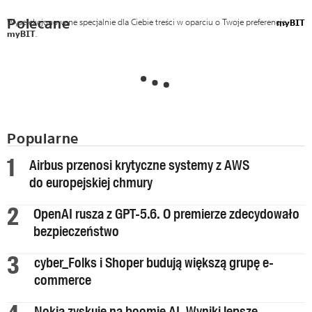
Polecane
Wyselekcjonowane specjalnie dla Ciebie treści w oparciu o Twoje preferencje
myBIT
myBIT
.
Popularne
Airbus przenosi krytyczne systemy z AWS
do europejskiej chmury
OpenAI rusza z GPT-5.6. O premierze zdecydowało
bezpieczeństwo
cyber_Folks i Shoper budują większą grupę e-
commerce
Nokia zyskuje na boomie AI. Wyniki lepsze