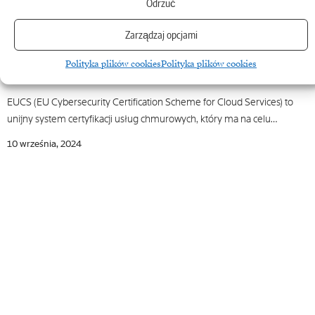
Odrzuć
Fundacja Digital Poland
Zarządzaj opcjami
„Dane krytyczne dla naszego państwa powinny
podlegać wyłącznie prawu unijnemu” – Piotr
Polityka plików cookies
Polityka plików cookies
Mieczkowski, Fundacja Digital Poland
EUCS (EU Cybersecurity Certification Scheme for Cloud Services) to
unijny system certyfikacji usług chmurowych, który ma na celu…
10 września, 2024