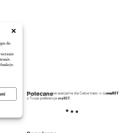
ępu do
warzanie
tronie.
 funkcje.
Polecane
Wyselekcjonowane specjalnie dla Ciebie treści w oparciu
myBIT
ami
o Twoje preferencje
myBIT
.