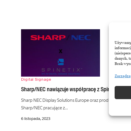
Używamy t
informacj
(nie)sper
danych, t
Brak wyra
Zarządza
Digital Signage
Sharp/NEC nawiązuje współpracę z SpinetiX w zak
Sharp NEC Display Solutions Europe oraz producent CMS Sp
Sharp/NEC pracujące z…
6 listopada, 2023