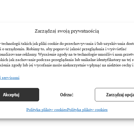
Zarządzaj swoją prywatnością
echnologii takich jak pliki cookie do przechowywania i/lub uzyskiwania dost
i o urządzeniu. Robimy to, aby poprawić jakość przeglądania i wyświetlać
sonalizowane reklamy. Wyrażenie zgody na te technologie umożliwi nam przet
akich jak zachowanie podczas przeglądania lub unikalne identyfikatory na tej s
żenia zgody lub jej wycofanie może niekorzystnie wpłynąć na niektóre cechy i
j serwisami
resie digital signage
Akceptuj
Odrzuć
Zarządzaj opcj
inetiX nawiązali współpracę, integrując monitory digital signage
Polityka plików cookies
Polityka plików cookies