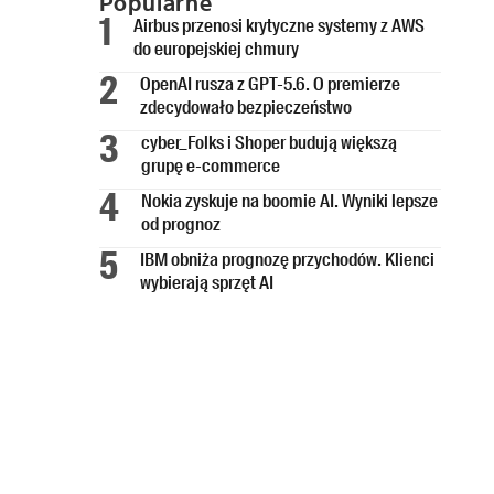
Popularne
Airbus przenosi krytyczne systemy z AWS
do europejskiej chmury
OpenAI rusza z GPT-5.6. O premierze
zdecydowało bezpieczeństwo
cyber_Folks i Shoper budują większą
grupę e-commerce
Nokia zyskuje na boomie AI. Wyniki lepsze
od prognoz
IBM obniża prognozę przychodów. Klienci
wybierają sprzęt AI