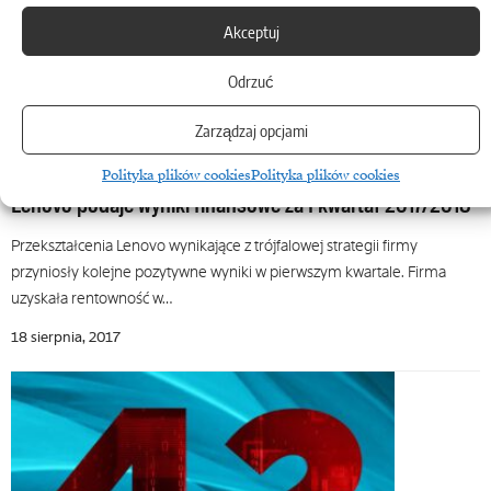
Akceptuj
Odrzuć
Zarządzaj opcjami
AB S.A.
Polityka plików cookies
Polityka plików cookies
Lenovo podaje wyniki finansowe za I kwartał 2017/2018
Przekształcenia Lenovo wynikające z trójfalowej strategii firmy
przyniosły kolejne pozytywne wyniki w pierwszym kwartale. Firma
uzyskała rentowność w…
18 sierpnia, 2017