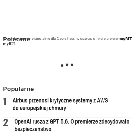
Polecane
Wyselekcjonowane specjalnie dla Ciebie treści w oparciu o Twoje preferencje
myBIT
myBIT
.
Popularne
Airbus przenosi krytyczne systemy z AWS
do europejskiej chmury
OpenAI rusza z GPT-5.6. O premierze zdecydowało
bezpieczeństwo