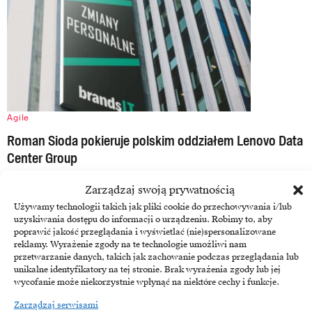
Agile
Roman Sioda pokieruje polskim oddziałem Lenovo Data
Center Group
Z początkiem lipca Roman Sioda objął stanowisko Country Managera
Zarządzaj swoją prywatnością
w Lenovo Global Technology Poland Sp. z o.o. Firma…
Używamy technologii takich jak pliki cookie do przechowywania i/lub
uzyskiwania dostępu do informacji o urządzeniu. Robimy to, aby
6 sierpnia, 2018
poprawić jakość przeglądania i wyświetlać (nie)spersonalizowane
reklamy. Wyrażenie zgody na te technologie umożliwi nam
przetwarzanie danych, takich jak zachowanie podczas przeglądania lub
unikalne identyfikatory na tej stronie. Brak wyrażenia zgody lub jej
wycofanie może niekorzystnie wpłynąć na niektóre cechy i funkcje.
Zarządzaj serwisami