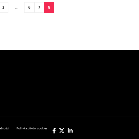
2
…
6
7
8
atności
Polityka plików cookies