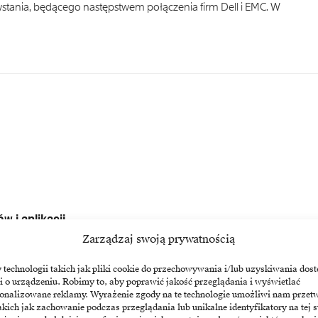
wstania, będącego następstwem połączenia firm Dell i EMC. W
w i aplikacji
Zarządzaj swoją prywatnością
lpitów wirtualnych (VDI), rozszerzając opartą na platformie VMware
echnologii takich jak pliki cookie do przechowywania i/lub uzyskiwania dost
i o urządzeniu. Robimy to, aby poprawić jakość przeglądania i wyświetlać
sonalizowane reklamy. Wyrażenie zgody na te technologie umożliwi nam przet
akich jak zachowanie podczas przeglądania lub unikalne identyfikatory na tej s