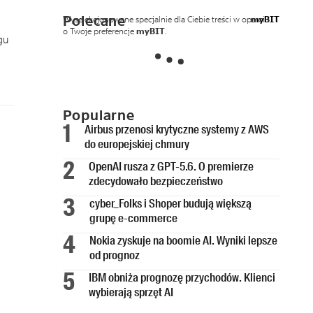
Polecane
Wyselekcjonowane specjalnie dla Ciebie treści w oparciu
myBIT
o Twoje preferencje
myBIT
.
gu
Popularne
Airbus przenosi krytyczne systemy z AWS
do europejskiej chmury
OpenAI rusza z GPT-5.6. O premierze
zdecydowało bezpieczeństwo
cyber_Folks i Shoper budują większą
grupę e-commerce
Nokia zyskuje na boomie AI. Wyniki lepsze
od prognoz
IBM obniża prognozę przychodów. Klienci
wybierają sprzęt AI