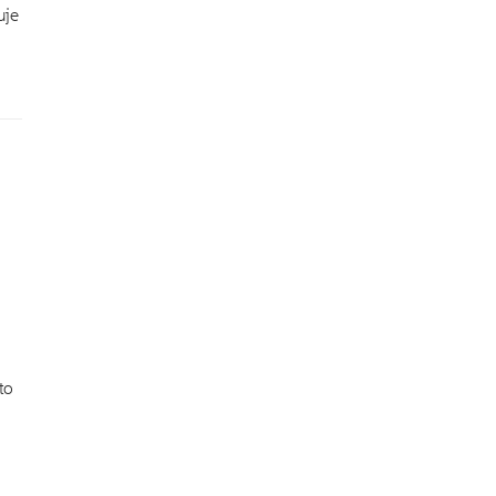
uje
to