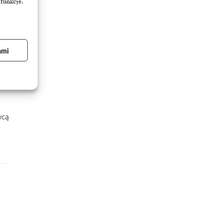
 funkcje.
ami
wcą