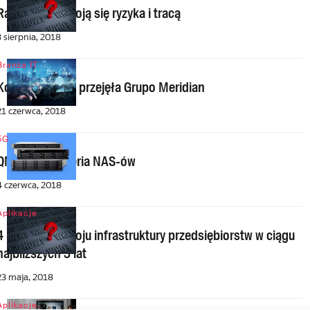
Raport: firmy boją się ryzyka i tracą
3 sierpnia, 2018
Branża IT
Konica Minolta przejęła Grupo Meridian
21 czerwca, 2018
5G
QNAP: nowa seria NAS-ów
4 czerwca, 2018
Aplikacje
4 kierunki rozwoju infrastruktury przedsiębiorstw w ciągu
najbliższych 3 lat
23 maja, 2018
Aplikacje