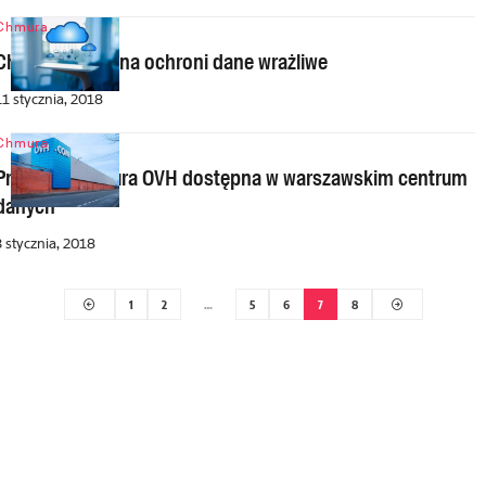
Chmura
Chmura prywatna ochroni dane wrażliwe
11 stycznia, 2018
Chmura
Prywatna chmura OVH dostępna w warszawskim centrum
danych
3 stycznia, 2018
1
2
…
5
6
7
8