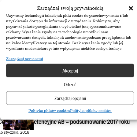
Certified Innergo Technology Workshop już za nami!
Zarządzaj swoją prywatnością
Używamy technologii takich jak pliki cookie do przechowywania i/lub
26 kwietnia, 2018
uzyskiwania dostępu do informacji o urządzeniu. Robimy to, aby
poprawić jakość przeglądania i wyświetlać (nie)spersonalizowane
Apple
reklamy. Wyrażenie zgody na te technologie umożliwi nam
przetwarzanie danych, takich jak zachowanie podczas przeglądania lub
Wydarzenie technologiczne roku – Certified Innergo
unikalne identyfikatory na tej stronie. Brak wyrażenia zgody lub jej
Technology Workshop
wycofanie może niekorzystnie wpłynąć na niektóre cechy i funkcje.
3 kwietnia, 2018
Zarządzaj serwisami
Akceptuj
Backup
Technologia Veeam gwarantuje ciągłość działania
Odrzuć
technologii OVH w trybie 24.7.365
Zarządzaj opcjami
20 lutego, 2018
Polityka plików cookies
Polityka plików cookies
Aruba Networks
Centrum Kompetencyjne AB – podsumowanie 2017 roku
16 stycznia, 2018