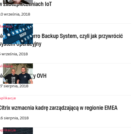
w zabezpieczeniach IoT
10 września, 2018
Backup
Nowa wersja Ferro Backup System, czyli jak przywrócić
system operacyjny
5 września, 2018
AliBaba
Nowy CEO grupy OVH
27 sierpnia, 2018
Aplikacje
Citrix wzmacnia kadrę zarządzającą w regionie EMEA
16 sierpnia, 2018
Aplikacje