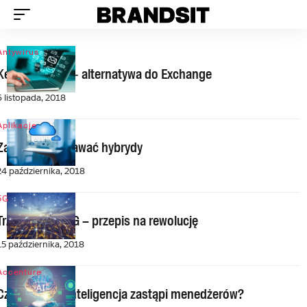
Antywirus
Kerio Connect ‑ alternatywa do Exchange
6 listopada, 2018
Aplikacje
Zacznij sprzedawać hybrydy
24 października, 2018
5G
Trzy kroki do 5G – przepis na rewolucję
15 października, 2018
Accenture
Czy sztuczna inteligencja zastąpi menedżerów?