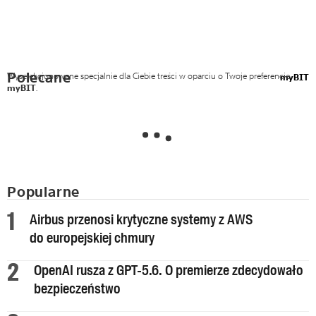
Polecane
Wyselekcjonowane specjalnie dla Ciebie treści w oparciu o Twoje preferencje
myBIT
myBIT
.
Popularne
Airbus przenosi krytyczne systemy z AWS
do europejskiej chmury
OpenAI rusza z GPT-5.6. O premierze zdecydowało
bezpieczeństwo