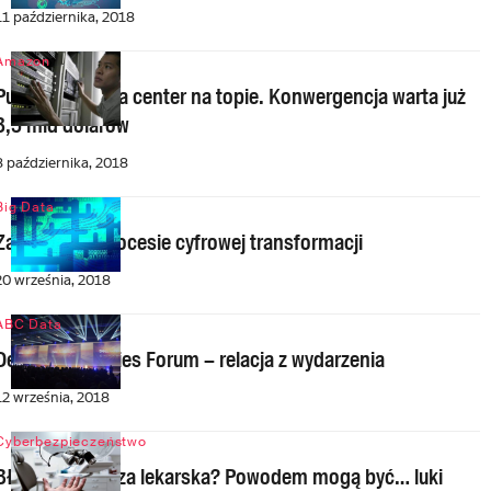
11 października, 2018
Amazon
Pudełkowe data center na topie. Konwergencja warta już
3,5 mld dolarów
8 października, 2018
Big Data
Zanurzeni w procesie cyfrowej transformacji
20 września, 2018
ABC Data
Dell Technologies Forum – relacja z wydarzenia
12 września, 2018
Cyberbezpieczeństwo
Błędna diagnoza lekarska? Powodem mogą być… luki