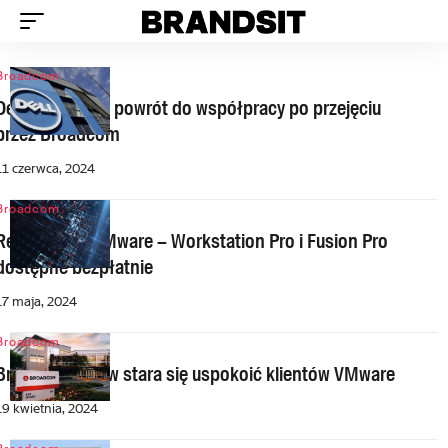
Broadcom
Dell i VMware – powrót do współpracy po przejęciu
przez Broadcom
11 czerwca, 2024
Broadcom
Rewolucja w VMware – Workstation Pro i Fusion Pro
dostępne bezpłatnie
17 maja, 2024
Broadcom
Broadcom znów stara się uspokoić klientów VMware
19 kwietnia, 2024