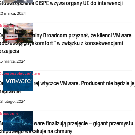
Stowarzyszenie CISPE wzywa organy UE do interwencji
20 marca, 2024
Broadcom
Dyrektor generalny Broadcom przyznał, że klienci VMware
odczuwają „dyskomfort” w związku z konsekwencjami
przejęcia
15 marca, 2024
Cyberbezpieczeństwo
Duża luka w starej wtyczce VMware. Producent nie będzie je
naprawiał
23 lutego, 2024
Broadcom
Broadcom i VMware finalizują przejęcie – gigant przemysłu
chipowego wskakuje na chmurę