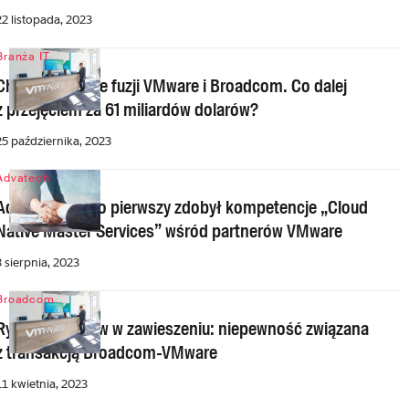
22 listopada, 2023
Branża IT
Chiny na drodze fuzji VMware i Broadcom. Co dalej
z przejęciem za 61 miliardów dolarów?
25 października, 2023
Advatech
Advatech – jako pierwszy zdobył kompetencje „Cloud
Native Master Services” wśród partnerów VMware
3 sierpnia, 2023
Broadcom
Rynek serwerów w zawieszeniu: niepewność związana
z transakcją Broadcom-VMware
11 kwietnia, 2023