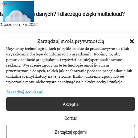
Chmura
Jak zarabiać na danych? I dlaczego dzięki multicloud?
21 października, 2022
VMware
Zarządzaj swoją prywatnością
70% organizacji ma problemy z wdrażaniem innowacji
Używamy technologii takich jak pliki cookie do przechowywania i/lub
uzyskiwania dostępu do informacji o urządzeniu. Robimy to, aby
1 września, 2022
poprawić jakość przeglądania i wyświetlać (nie)spersonalizowane
reklamy. Wyrażenie zgody na te technologie umożliwi nam
Chmura
przetwarzanie danych, takich jak zachowanie podczas przeglądania lub
unikalne identyfikatory na tej stronie. Brak wyrażenia zgody lub jej
Kubernetes wchodzi do mainstreamu
wycofanie może niekorzystnie wpłynąć na niektóre cechy i funkcje.
29 sierpnia, 2022
Zarządzaj serwisami
Cyberbezpieczeństwo
Akceptuj
Raport VMware: Cyberataki nasiliły się od czasu inwazji
Odrzuć
Rosji na Ukrainę
29 sierpnia, 2022
Zarządzaj opcjami