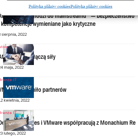
Chmura
Polityka plików cookies
Polityka plików cookies
Kubernetes wchodzi do mainstreamu — bezpieczeństwo
i kompetencje wymieniane jako krytyczne
3 sierpnia, 2022
Atos
Atos i VMware łączą siły
24 maja, 2022
Branża IT
VMware wyróżniło partnerów
12 kwietnia, 2022
Branża IT
Dell Technologies i VMware współpracują z Monachium Re
23 lutego, 2022