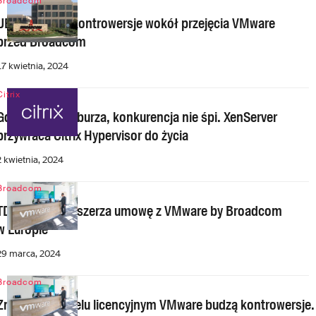
Broadcom
UE reaguje na kontrowersje wokół przejęcia VMware
przed Broadcom
17 kwietnia, 2024
Citrix
Gdy w VMware burza, konkurencja nie śpi. XenServer
przywraca Citrix Hypervisor do życia
2 kwietnia, 2024
Broadcom
TD SYNNEX rozszerza umowę z VMware by Broadcom
w Europie
29 marca, 2024
Broadcom
Zmiany w modelu licencyjnym VMware budzą kontrowersje.