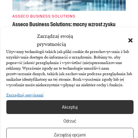
ASSECO BUSINESS SOLUTIONS
Asseco Business Solutions: mocny wzrost zysku
i sprzedaży ERP
Zarządzaj swoją
prywatnością
Używamy technologii takich jak pliki cookie do przechowywania i/lub
uzyskiwania dostępu do informacji o urządzeniu. Robimy to, aby
poprawić jakość przeglądania i wyświetlać (nie)spersonalizowane
reklamy. Wyrażenie zgody na te technologie umożliwi nam
przetwarzanie danych, takich jak zachowanie podczas przeglądania lub
unikalne identyfikatory na tej stronie. Brak wyrażenia zgody lub jej
wycofanie może niekorzystnie wpłynąć na niektóre cechy i funkcje.
Zarządzaj serwisami
PALANTIR
Akceptuj
Palantir zwiększa sprzedaż o 93 procent
Odrzuć
Zobacz również
Zarządzaj opcjami