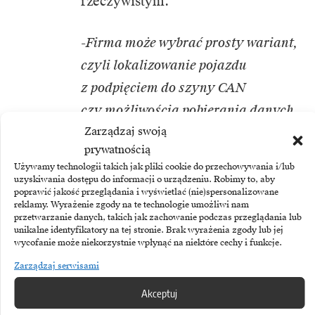
rzeczywistym.
-Firma może wybrać prosty wariant,
czyli lokalizowanie pojazdu
z podpięciem do szyny CAN
czy możliwością pobierania danych
Zarządzaj swoją
z tachografu. Istnieją również inne
prywatnością
opcje np. w postaci telematyki wraz
Używamy technologii takich jak pliki cookie do przechowywania i/lub
z komputerem pokładowym, takim
uzyskiwania dostępu do informacji o urządzeniu. Robimy to, aby
poprawić jakość przeglądania i wyświetlać (nie)spersonalizowane
jak GBox Assist, który umożliwia
reklamy. Wyrażenie zgody na te technologie umożliwi nam
przetwarzanie danych, takich jak zachowanie podczas przeglądania lub
komunikację z kierowcą, wysyłanie
unikalne identyfikatory na tej stronie. Brak wyrażenia zgody lub jej
wycofanie może niekorzystnie wpłynąć na niektóre cechy i funkcje.
zleceń czy kontrolę tras
–
komentuje Czyż
i dodaje,
Zarządzaj serwisami
że przewoźnicy do swoich zakupów
Akceptuj
dołączają także często mobilny