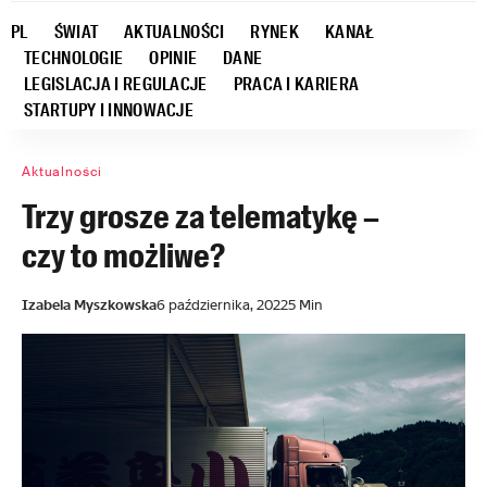
PL
ŚWIAT
AKTUALNOŚCI
RYNEK
KANAŁ
TECHNOLOGIE
OPINIE
DANE
LEGISLACJA I REGULACJE
PRACA I KARIERA
STARTUPY I INNOWACJE
Aktualności
Trzy grosze za telematykę –
czy to możliwe?
Izabela Myszkowska
6 października, 2022
5 Min