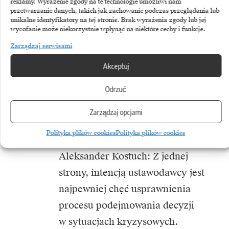
reklamy. Wyrażenie zgody na te technologie umożliwi nam
autonomię w wydawaniu decyzji,
przetwarzanie danych, takich jak zachowanie podczas przeglądania lub
unikalne identyfikatory na tej stronie. Brak wyrażenia zgody lub jej
takich jak wstrzymanie koncesji
wycofanie może niekorzystnie wpłynąć na niektóre cechy i funkcje.
czy pozwolenia na prowadzenie
Zarządzaj serwisami
działalności. Wcześniej decyzje
Akceptuj
te wymagały zaangażowania sądu
Odrzuć
lub innych organów, co mogło
wydłużać reakcję na potencjalne
Zarządzaj opcjami
zagrożenia.
Polityka plików cookies
Polityka plików cookies
Aleksander Kostuch: Z jednej
strony, intencją ustawodawcy jest
najpewniej chęć usprawnienia
procesu podejmowania decyzji
w sytuacjach kryzysowych.