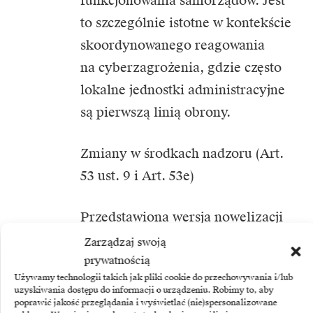
funkcjonowania samorządów. Jest
to szczególnie istotne w kontekście
skoordynowanego reagowania
na cyberzagrożenia, gdzie często
lokalne jednostki administracyjne
są pierwszą linią obrony.
Zmiany w środkach nadzoru (Art.
53 ust. 9 i Art. 53e)
Przedstawiona wersja nowelizacji
zmienia zasady stosowania środków
Zarządzaj swoją
nadzoru, dając organowi
prywatnością
Używamy technologii takich jak pliki cookie do przechowywania i/lub
właściwemu
uzyskiwania dostępu do informacji o urządzeniu. Robimy to, aby
poprawić jakość przeglądania i wyświetlać (nie)spersonalizowane
ds. cyberbezpieczeństwa większą