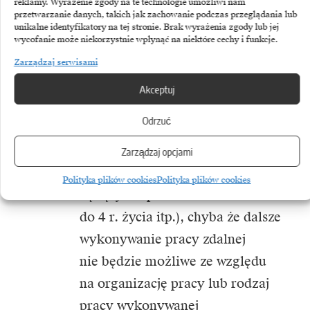
reklamy. Wyrażenie zgody na te technologie umożliwi nam
przetwarzanie danych, takich jak zachowanie podczas przeglądania lub
w dniu następującym po upływie 30
unikalne identyfikatory na tej stronie. Brak wyrażenia zgody lub jej
dni od dnia otrzymania wniosku.
wycofanie może niekorzystnie wpłynąć na niektóre cechy i funkcje.
Uprawnienie pracodawcy w tym
Zarządzaj serwisami
zakresie nie będzie jednak mogło
Akceptuj
dotyczyć pracowników
Odrzuć
wykonujących pracę zdalną na swój
– wiążący dla pracodawcy –
Zarządzaj opcjami
wniosek (tzn. pracowników
Polityka plików cookies
Polityka plików cookies
będących np. rodzicami dzieci
do 4 r. życia itp.), chyba że dalsze
wykonywanie pracy zdalnej
nie będzie możliwe ze względu
na organizację pracy lub rodzaj
pracy wykonywanej