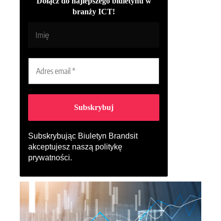
Dołącz do najlepszego biuletynu w
branży ICT!
Subskrybując Biuletyn Brandsit
akceptujesz naszą
politykę
prywatności
.