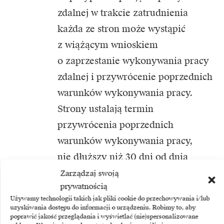
zdalnej w trakcie zatrudnienia
każda ze stron może wystąpić
z wiążącym wnioskiem
o zaprzestanie wykonywania pracy
zdalnej i przywrócenie poprzednich
warunków wykonywania pracy.
Strony ustalają termin
przywrócenia poprzednich
warunków wykonywania pracy,
nie dłuższy niż 30 dni od dnia
otrzymania wniosku. W razie braku
Zarządzaj swoją
prywatnością
porozumienia przywrócenie
Używamy technologii takich jak pliki cookie do przechowywania i/lub
poprzednich warunków
uzyskiwania dostępu do informacji o urządzeniu. Robimy to, aby
poprawić jakość przeglądania i wyświetlać (nie)spersonalizowane
wykonywania pracy następuje