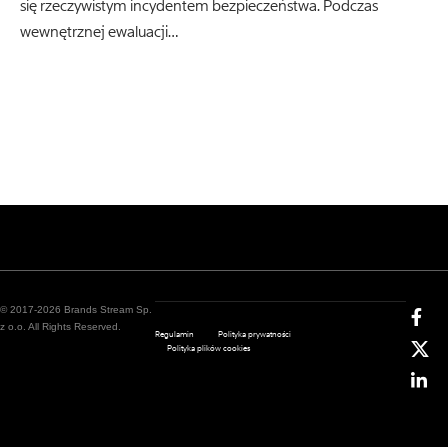
się rzeczywistym incydentem bezpieczeństwa. Podczas
wewnętrznej ewaluacji…
© 2017-2026 Brands Stream Sp.
z o.o. All Rights Reserved.
Regulamin
Polityka prywatności
Polityka plików cookies