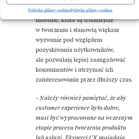
desktopowa wersja. Do tego
dochodzą jeszcze aplikacje
Polityka plików cookies
Polityka plików cookies
mobilne, które są trudniejsze
w tworzeniu i stanowią większe
wyzwanie pod względem
pozyskiwania użytkowników,
ale pozwalają lepiej zaangażować
konsumentów i utrzymać ich
zainteresowanie przez dłuższy czas.
– Należy również pamiętać, że aby
customer experience było dobre,
musi być wypracowane na wczesnym
etapie procesu tworzenia produktu
lub usługi. Eksperci CX posiadają