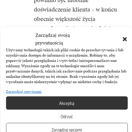
powinno być mobilne
doświadczenie klienta – w końcu
obecnie większość życia
prowadzone jest za pośrednictwem
Zarządzaj swoją
smartfonów. Według danych firmy
prywatnością
Sweor, zajmującej się
Używamy technologii takich jak pliki cookie do przechowywania i/lub
uzyskiwania dostępu do informacji o urządzeniu. Robimy to, aby
projektowaniem stron
poprawić jakość przeglądania i wyświetlać (nie)spersonalizowane
internetowych, aż 57 proc.
reklamy. Wyrażenie zgody na te technologie umożliwi nam
przetwarzanie danych, takich jak zachowanie podczas przeglądania lub
internautów twierdzi, że nie poleci
unikalne identyfikatory na tej stronie. Brak wyrażenia zgody lub jej
wycofanie może niekorzystnie wpłynąć na niektóre cechy i funkcje.
firmy, która ma źle zaprojektowaną
Zarządzaj serwisami
stronę mobilną. Z drugiej strony,
Akceptuj
aż 85 proc. dorosłych uważa,
że mobilna firma powinna być
Odrzuć
tak samo dobra lub lepsza niż jej
Zarządzaj opcjami