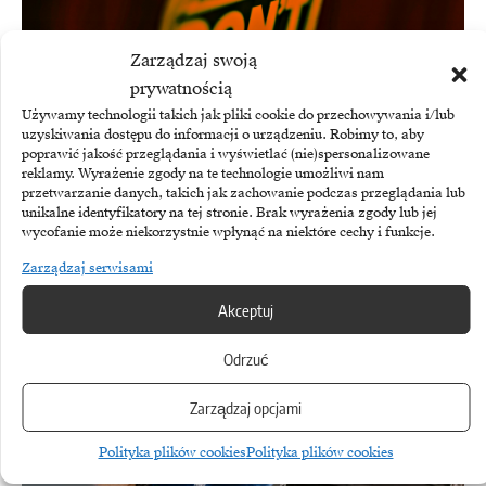
Zarządzaj swoją
prywatnością
Używamy technologii takich jak pliki cookie do przechowywania i/lub
uzyskiwania dostępu do informacji o urządzeniu. Robimy to, aby
poprawić jakość przeglądania i wyświetlać (nie)spersonalizowane
reklamy. Wyrażenie zgody na te technologie umożliwi nam
przetwarzanie danych, takich jak zachowanie podczas przeglądania lub
unikalne identyfikatory na tej stronie. Brak wyrażenia zgody lub jej
wycofanie może niekorzystnie wpłynąć na niektóre cechy i funkcje.
CYBERATAKI
Zarządzaj serwisami
Polska w czołówce cyberataków. Nowe dane ESET
Akceptuj
Polska znalazła się wśród najczęściej atakowanych państw w
Odrzuć
danych telemetrycznych ESET za okres…
Zarządzaj opcjami
Polityka plików cookies
Polityka plików cookies