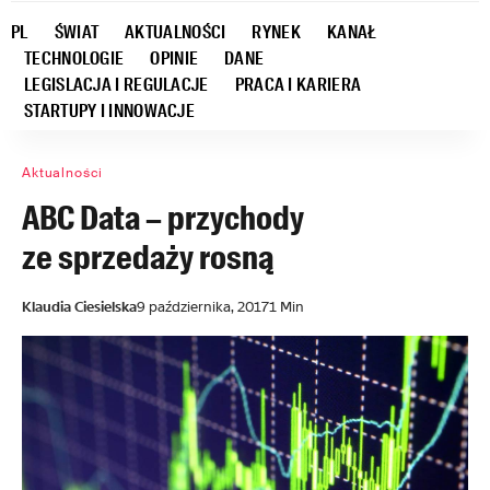
PL
ŚWIAT
AKTUALNOŚCI
RYNEK
KANAŁ
TECHNOLOGIE
OPINIE
DANE
LEGISLACJA I REGULACJE
PRACA I KARIERA
STARTUPY I INNOWACJE
Aktualności
ABC Data – przychody
ze sprzedaży rosną
Klaudia Ciesielska
9 października, 2017
1 Min