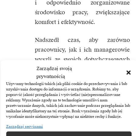
i odpowiednio zorganizowane
środowisko pracy, zwiększające
komfort i efektywność.
Nadszedł czas, aby zarówno
pracownicy, jak i ich managerowie
wyszli ze swoich dotychczasowych
ról. Dla pierwszych taki krok
Zarządzaj swoją
prywatnością
do przodu to strategiczna decyzja,
Używamy technologii takich jak pliki cookie do przechowywania i/lub
mająca na celu dostosowanie
uzyskiwania dostępu do informacji o urządzeniu. Robimy to, aby
poprawić jakość przeglądania i wyświetlać (nie)spersonalizowane
ścieżki kariery do zmieniających
reklamy. Wyrażenie zgody na te technologie umożliwi nam
przetwarzanie danych, takich jak zachowanie podczas przeglądania lub
się realiów. Dla drugich –
unikalne identyfikatory na tej stronie. Brak wyrażenia zgody lub jej
odpowiedź na nowe wyzwania
wycofanie może niekorzystnie wpłynąć na niektóre cechy i funkcje.
rynku pracy. Jeżeli nie zadbają
Zarządzaj serwisami