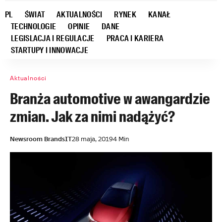
PL
ŚWIAT
AKTUALNOŚCI
RYNEK
KANAŁ
TECHNOLOGIE
OPINIE
DANE
LEGISLACJA I REGULACJE
PRACA I KARIERA
STARTUPY I INNOWACJE
Aktualności
Branża automotive w awangardzie
zmian. Jak za nimi nadążyć?
Newsroom BrandsIT
28 maja, 2019
4 Min