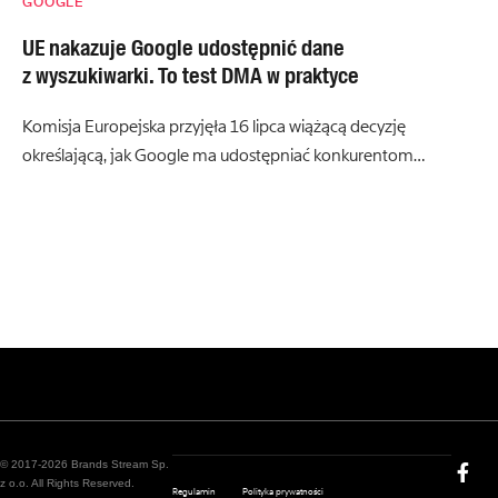
GOOGLE
UE nakazuje Google udostępnić dane
z wyszukiwarki. To test DMA w praktyce
Komisja Europejska przyjęła 16 lipca wiążącą decyzję
określającą, jak Google ma udostępniać konkurentom…
© 2017-2026 Brands Stream Sp.
z o.o. All Rights Reserved.
Regulamin
Polityka prywatności