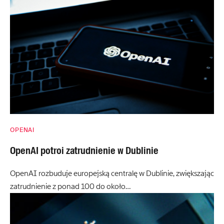
OPENAI
OpenAI potroi zatrudnienie w Dublinie
OpenAI rozbuduje europejską centralę w Dublinie, zwiększając
zatrudnienie z ponad 100 do około…