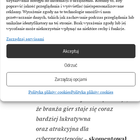
uzyskiwania dostępu do informacji o urządzeniu. Robimy to, aby
poprawić jakość przeglądania i wyświetlać (nie)spersonalizowane
są strony phishingowe: pojawiło się
reklamy. Wyrażenie zgody na te technologie umożliwi nam
przetwarzanie danych, takich jak zachowanie podczas przeglądania lub
mnóstwo takich zasobów – w wielu
unikalne identyfikatory na tej stronie. Brak wyrażenia zgody lub jej
przypadkach trudnych
wycofanie może niekorzystnie wpłynąć na niektóre cechy i funkcje.
do odróżnienia od autentycznych –
Zarządzaj serwisami
wykorzystywanych do atakowania
Akceptuj
użytkowników różnych platform
Odrzuć
gier. Innym wektorem ataków
są strony z nieoficjalnym
Zarządzaj opcjami
i nielegalnym oprogramowaniem.
Polityka plików cookies
Polityka plików cookies
Nasze badanie wyraźnie pokazuje,
że branża gier staje się coraz
bardziej lukratywna
oraz atrakcyjna dla
cyberprzestępców
–
skomentował