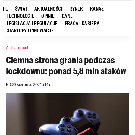
PL
ŚWIAT
AKTUALNOŚCI
RYNEK
KANAŁ
TECHNOLOGIE
OPINIE
DANE
LEGISLACJA I REGULACJE
PRACA I KARIERA
STARTUPY I INNOWACJE
Aktualności
Ciemna strona grania podczas
lockdownu: ponad 5,8 mln ataków
K C
23 sierpnia, 2021
5 Min