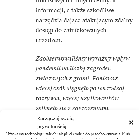
finansowych i innych cennych
informacji, a także szkodliwe
narzędzia dające atakującym zdalny
dostęp do zainfekowanych
urządzeń.
Zaobserwowaliśmy wyraźny wpływ
pandemii na liczbę zagrożeń
związanych z grami. Ponieważ
więcej osób sięgnęło po ten rodzaj
rozrywki, więcej użytkowników
zetknęło się z zagrożeniami
podszywającymi się pod gry.
Zarządzaj swoją
prywatnością
Jednym z popularnych sposobów
Używamy technologii takich jak pliki cookie do przechowywania i/lub
rozprzestrzeniania zagrożeń