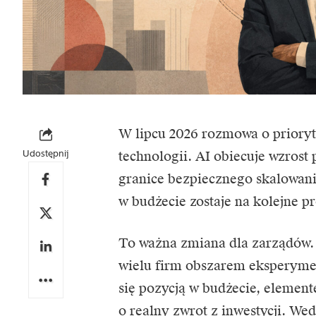
W lipcu 2026 rozmowa o priory
Udostępnij
technologii. AI obiecuje wzros
granice bezpiecznego skalowani
w budżecie zostaje na kolejne pr
To ważna zmiana dla zarządów. 
wielu firm obszarem eksperymentó
się pozycją w budżecie, element
o realny zwrot z inwestycji. We