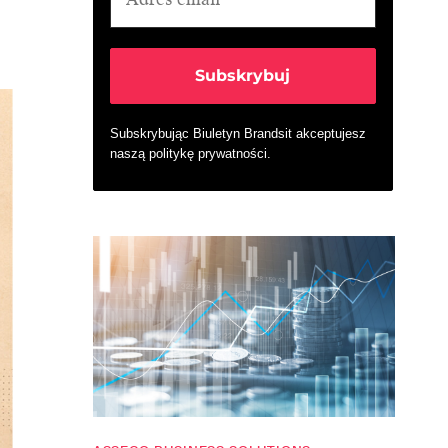
Subskrybując Biuletyn Brandsit akceptujesz
naszą
politykę prywatności
.