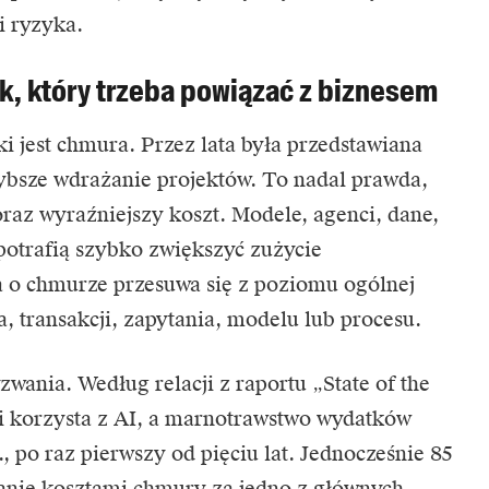
i ryzyka.
k, który trzeba powiązać z biznesem
 jest chmura. Przez lata była przedstawiana
zybsze wdrażanie projektów. To nadal prawda,
oraz wyraźniejszy koszt. Modele, agenci, dane,
 potrafią szybko zwiększyć zużycie
a o chmurze przesuwa się z poziomu ogólnej
a, transakcji, zapytania, modelu lub procesu.
wania. Według relacji z raportu „State of the
ji korzysta z AI, a marnotrawstwo wydatków
 po raz pierwszy od pięciu lat. Jednocześnie 85
zanie kosztami chmury za jedno z głównych