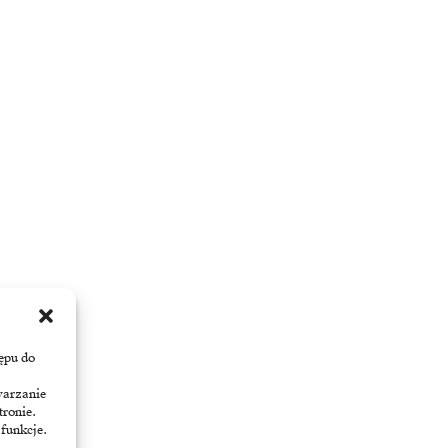
ępu do
warzanie
tronie.
 funkcje.