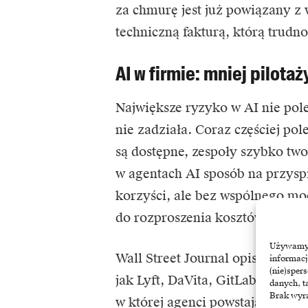
za chmurę jest już powiązany z 
techniczną fakturą, którą trudn
AI w firmie: mniej pilotaż
Największe ryzyko w AI nie pole
nie zadziała. Coraz częściej pol
są dostępne, zespoły szybko two
w agentach AI sposób na przys
korzyści, ale bez wspólnego mo
do rozproszenia kosztów, dublow
Używamy t
Wall Street Journal
opisywał już
informacj
(nie)sper
jak Lyft, DaVita, GitLab czy FIC
danych, t
Brak wyra
w której agenci powstają szybci