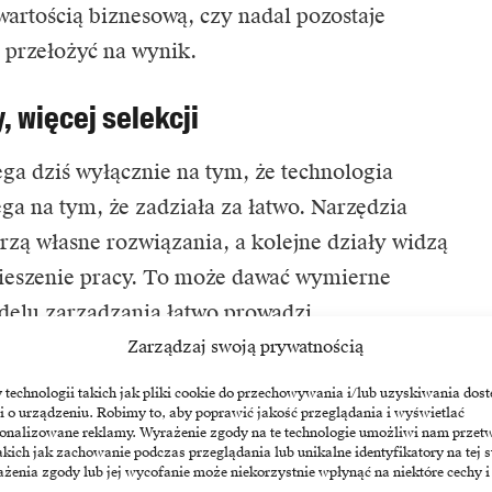
wartością biznesową, czy nadal pozostaje
o przełożyć na wynik.
y, więcej selekcji
ga dziś wyłącznie na tym, że technologia
ega na tym, że zadziała za łatwo. Narzędzia
rzą własne rozwiązania, a kolejne działy widzą
pieszenie pracy. To może dawać wymierne
delu zarządzania łatwo prowadzi
ania narzędzi i trudniejszej kontroli danych.
Zarządzaj swoją prywatnością
echnologii takich jak pliki cookie do przechowywania i/lub uzyskiwania dost
 problem nadmiaru agentów AI w firmach takich
i o urządzeniu. Robimy to, aby poprawić jakość przeglądania i wyświetlać
sonalizowane reklamy. Wyrażenie zgody na te technologie umożliwi nam przet
O. Organizacje zaczynają mierzyć się z sytuacją,
akich jak zachowanie podczas przeglądania lub unikalne identyfikatory na tej s
żenia zgody lub jej wycofanie może niekorzystnie wpłynąć na niektóre cechy i
ej niż mechanizmy ich nadzoru. W tle pojawiają