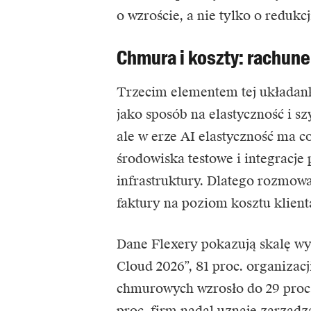
o wzroście, a nie tylko o redukcj
Chmura i koszty: rachune
Trzecim elementem tej układanki
jako sposób na elastyczność i s
ale w erze AI elastyczność ma c
środowiska testowe i integracje
infrastruktury. Dlatego rozmow
faktury na poziom kosztu klient
Dane Flexery
pokazują skalę wyz
Cloud 2026”, 81 proc. organizac
chmurowych wzrosło do 29 proc.,
proc. firm nadal uznaje zarząd