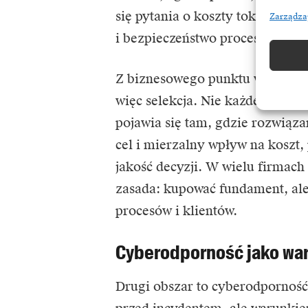
się pytania o koszty tokenów, d
Zarządza
i bezpieczeństwo procesów.
Z biznesowego punktu widzenia c
więc selekcja. Nie każde wdroże
pojawia się tam, gdzie rozwiąza
cel i mierzalny wpływ na koszt,
jakość decyzji. W wielu firmach
zasada: kupować fundament, al
procesów i klientów.
Cyberodporność jako war
Drugi obszar to cyberodporność.