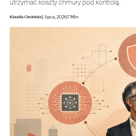
utrzymać koszty chmury pod kontrolą.
1 lipca, 2026
7 Min
Klaudia Ciesielska