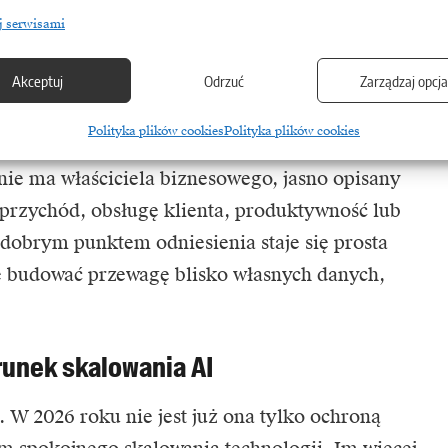
ostęp do danych, odpowiedzialność za decyzje
j serwisami
Akceptuj
Odrzuć
Zarządzaj opcj
oraz bardziej praktyczna staje się
Polityka plików cookies
Polityka plików cookies
nie AI będzie zasługiwać na skalowanie. Wartość
nie ma właściciela biznesowego, jasno opisany
 przychód, obsługę klienta, produktywność lub
 dobrym punktem odniesienia staje się prosta
e budować przewagę blisko własnych danych,
unek skalowania AI
 W 2026 roku nie jest już ona tylko ochroną