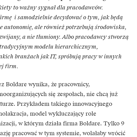
kiety to ważny sygnał dla pracodawców.
firmę i samodzielnie decydować o tym, jak będą
ie autonomię, ale również potrzebują środowiska,
ozwijany, a nie tłumiony. Albo pracodawcy stworzą
 tradycyjnym modelu hierarchicznym,
akich branżach jak IT, spróbują pracy w innych
ej firm.
z Boldare wynika, że pracownicy,
moorganizujących się zespołach, nie chcą już
kturze. Przykładem takiego innowacyjnego
holakracja, model wykluczający role
izacji, w którym działa firma Boldare. Tylko 9
kazję pracować w tym systemie, wolałaby wrócić