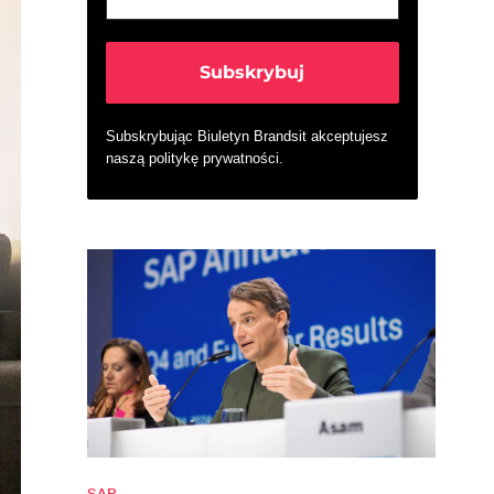
Subskrybując Biuletyn Brandsit akceptujesz
naszą
politykę prywatności
.
SAP