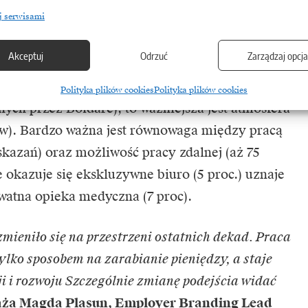
j serwisami
d zarobków
Akceptuj
Odrzuć
Zarządzaj opcj
eniają się także kryteria wyboru pracodawcy.
orytetów znajduje się wynagrodzenie (jest ono
Polityka plików cookies
Polityka plików cookies
ych przez Boldare), to ważniejsza jest atmosfera
ów). Bardzo ważna jest równowaga między pracą
skazań) oraz możliwość pracy zdalnej (aż 75
e okazuje się ekskluzywne biuro (5 proc.) uznaje
watna opieka medyczna (7 proc).
zmieniło się na przestrzeni ostatnich dekad. Praca
 tylko sposobem na zarabianie pieniędzy, a staje
ji i rozwoju Szczególnie zmianę podejścia widać
ża Magda Plasun, Employer Branding Lead