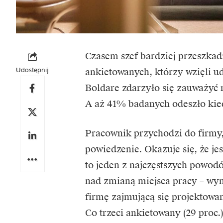
Czasem szef bardziej przeszka
Udostępnij
ankietowanych, którzy wzięli u
Boldare zdarzyło się zauważyć
A aż 41% badanych odeszło kied
Pracownik przychodzi do firmy,
powiedzenie. Okazuje się, że je
to jeden z najczęstszych powodó
nad zmianą miejsca pracy – wy
firmę zajmującą się projektow
Co trzeci ankietowany (29 proc.)