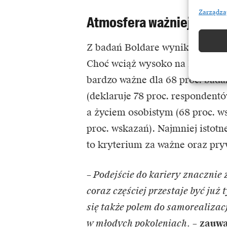
Zarządza
Atmosfera ważniejsza o
Z badań Boldare wynika, że zmi
Choć wciąż wysoko na liście pri
bardzo ważne dla 68 proc. badan
(deklaruje 78 proc. respondent
a życiem osobistym (68 proc. w
proc. wskazań). Najmniej istotn
to kryterium za ważne oraz pry
– Podejście do kariery znacznie 
coraz częściej przestaje być już
się także polem do samorealizac
w młodych pokoleniach.
–
zauwa