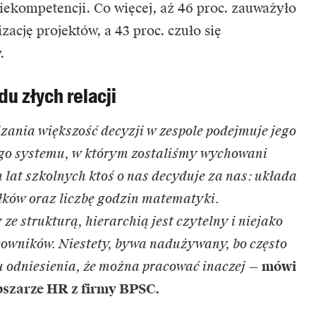
ekompetencji. Co więcej, aż 46 proc. zauważyło
ację projektów, a 43 proc. czuło się
.
u złych relacji
ania większość decyzji w zespole podejmuje jego
ego systemu, w którym zostaliśmy wychowani
 lat szkolnych ktoś o nas decyduje za nas: układa
iłków oraz liczbę godzin matematyki.
e strukturą, hierarchią jest czytelny i niejako
acowników. Niestety, bywa nadużywany, bo często
 odniesienia, że można pracować inaczej
—
mówi
bszarze HR z firmy BPSC.