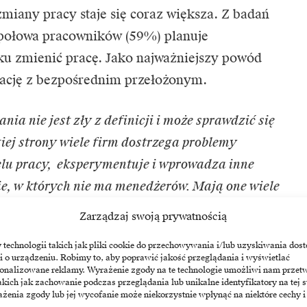
miany pracy staje się coraz większa. Z badań
połowa pracowników (59%) planuje
ku zmienić pracę. Jako najważniejszy powód
lację z bezpośrednim przełożonym.
ia nie jest zły z definicji i może sprawdzić się
iej strony wiele firm dostrzega problemy
lu pracy, eksperymentuje i wprowadza inne
e, w których nie ma menedżerów. Mają one wiele
 płaskiej strukturze szybciej podejmuje się
Zarządzaj swoją prywatnością
j miejsca na samorozwój i większy wpływ na swoje
echnologii takich jak pliki cookie do przechowywania i/lub uzyskiwania dost
ak takiej pracy trzeba się nauczyć, szczególnie
i o urządzeniu. Robimy to, aby poprawić jakość przeglądania i wyświetlać
sonalizowane reklamy. Wyrażenie zgody na te technologie umożliwi nam przet
płaską strukturą
—
komentuje Magda Plasun,
akich jak zachowanie podczas przeglądania lub unikalne identyfikatory na tej s
ldare.
żenia zgody lub jej wycofanie może niekorzystnie wpłynąć na niektóre cechy i