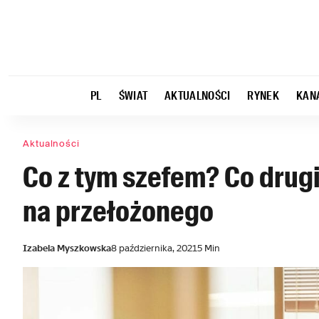
PL
ŚWIAT
AKTUALNOŚCI
RYNEK
KAN
Aktualności
Co z tym szefem? Co drug
na przełożonego
Izabela Myszkowska
8 października, 2021
5 Min