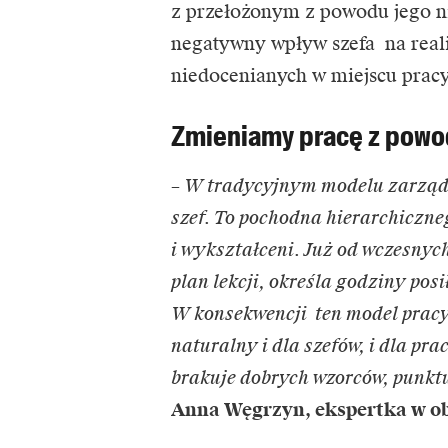
z przełożonym z powodu jego ni
negatywny wpływ szefa na realiz
niedocenianych w miejscu pracy
Zmieniamy pracę z powod
– W tradycyjnym modelu zarządz
szef. To pochodna hierarchiczn
i wykształceni. Już od wczesnych
plan lekcji, określa godziny pos
W konsekwencji ten model pracy z
naturalny i dla szefów, i dla pr
brakuje dobrych wzorców, punktu
Anna Węgrzyn, ekspertka w o