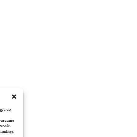
ępu do
warzanie
tronie.
 funkcje.