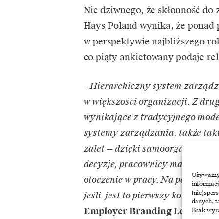
Nic dziwnego, że skłonność do z
Hays Poland wynika, że ponad 
w perspektywie najbliższego ro
co piąty ankietowany podaje re
– Hierarchiczny system zarządzan
w większości organizacji. Z drug
wynikające z tradycyjnego mode
systemy zarządzania, także taki
zalet — dzięki samoorganizacji i
decyzje, pracownicy mają więce
Używamy t
otoczenie w pracy. Na pewno jedn
informacj
(nie)sper
jeśli jest to pierwszy kontakt z 
danych, t
Employer Branding Lead w Bo
Brak wyra