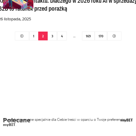
Klient unika kontaktu. Dlaczego w 2026 roku AI w sprzedaż
B2B to ratunek przed porażką
26 listopada, 2025
1
2
3
4
…
169
170
Polecane
Wyselekcjonowane specjalnie dla Ciebie treści w oparciu o Twoje preferencje
myBIT
myBIT
.