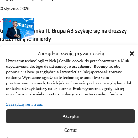
30 stycznia, 2026
AB S.A.
Kumulacja na rynku IT. Grupa AB szykuje się na droższy
sprzęt i unijne miliardy
23 stycznia, 2026
Zarządzaj swoją prywatnością
Używamy technologii takich jak pliki cookie do przechowywania i/lub
Asbis
uzyskiwania dostępu do informacji o urządzeniu. Robimy to, aby
Asbis zamyka trudny rok mocnym akcentem. Słowacja
poprawić jakość przeglądania i wyświetlać (nie)spersonalizowane
reklamy. Wyrażenie zgody na te technologie umożliwi nam
i nowe iPhone’y napędzają odbicie
przetwarzanie danych, takich jak zachowanie podczas przeglądania lub
unikalne identyfikatory na tej stronie. Brak wyrażenia zgody lub jej
23 stycznia, 2026
wycofanie może niekorzystnie wpłynąć na niektóre cechy i funkcje.
Asbis
Zarządzaj serwisami
Kierunek Kalifornia: ASBIS debiutuje w USA z największym
Akceptuj
salonem Bang & Olufsen
Odrzuć
12 grudnia, 2025