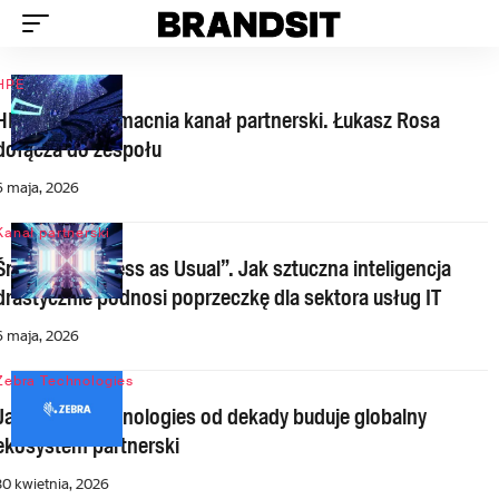
HPE
HPE Polska wzmacnia kanał partnerski. Łukasz Rosa
dołącza do zespołu
6 maja, 2026
Kanał partnerski
Śmierć „Business as Usual”. Jak sztuczna inteligencja
drastycznie podnosi poprzeczkę dla sektora usług IT
6 maja, 2026
Zebra Technologies
Jak Zebra Technologies od dekady buduje globalny
ekosystem partnerski
30 kwietnia, 2026