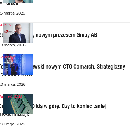
w Polsce
25 marca, 2026
AB S.A.
Zbigniew Mądry nowym prezesem Grupy AB
19 marca, 2026
Comarch
Tomasz Stachlewski nowym CTO Comarch. Strategiczny
transfer z AWS
10 marca, 2026
Pamięć RAM
Ceny RAM i SSD idą w górę. Czy to koniec taniej
modernizacji?
23 lutego, 2026