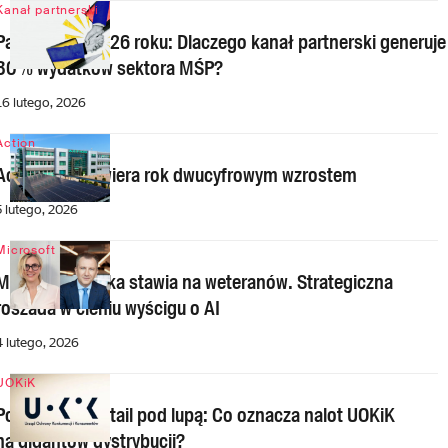
Kanał partnerski
Partner IT w 2026 roku: Dlaczego kanał partnerski generuje
80% wydatków sektora MŚP?
16 lutego, 2026
Action
Action S.A. otwiera rok dwucyfrowym wzrostem
5 lutego, 2026
Microsoft
Microsoft Polska stawia na weteranów. Strategiczna
roszada w cieniu wyścigu o AI
4 lutego, 2026
UOKiK
Polskie tech-retail pod lupą: Co oznacza nalot UOKiK
na gigantów dystrybucji?