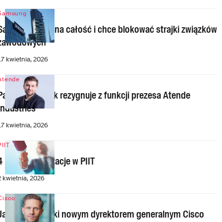
Samsung
Samsung idzie na całość i chce blokować strajki związków
zawodowych
17 kwietnia, 2026
Atende
Paweł Pisarczyk rezygnuje z funkcji prezesa Atende
Industries
17 kwietnia, 2026
PIIT
4 nowe organizacje w PIIT
2 kwietnia, 2026
Cisco
Jacek Przybylski nowym dyrektorem generalnym Cisco