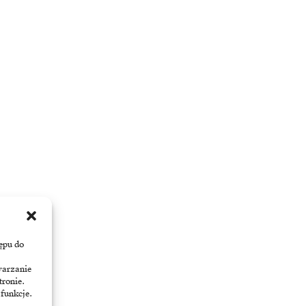
ępu do
warzanie
tronie.
 funkcje.