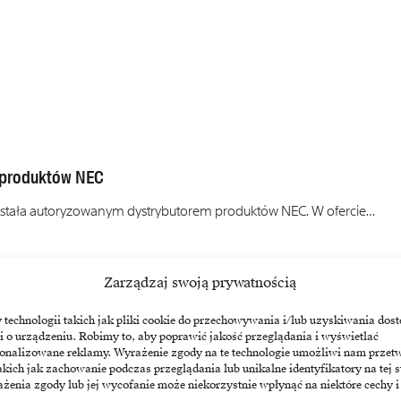
 produktów NEC
. została autoryzowanym dystrybutorem produktów NEC. W ofercie…
Zarządzaj swoją prywatnością
echnologii takich jak pliki cookie do przechowywania i/lub uzyskiwania dost
i o urządzeniu. Robimy to, aby poprawić jakość przeglądania i wyświetlać
sonalizowane reklamy. Wyrażenie zgody na te technologie umożliwi nam przet
akich jak zachowanie podczas przeglądania lub unikalne identyfikatory na tej s
żenia zgody lub jej wycofanie może niekorzystnie wpłynąć na niektóre cechy i