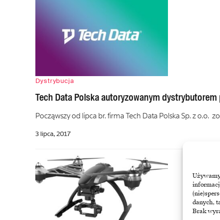
Dystrybucja
Tech Data Polska autoryzowanym dystrybutorem
Począwszy od lipca br. firma Tech Data Polska Sp. z o.o
3 lipca, 2017
Używamy t
informacj
(nie)sper
danych, t
Brak wyra