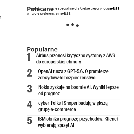
Polecane
Wyselekcjonowane specjalnie dla Ciebie treści w oparciu
myBIT
o Twoje preferencje
myBIT
.
a
Popularne
Airbus przenosi krytyczne systemy z AWS
do europejskiej chmury
OpenAI rusza z GPT-5.6. O premierze
zdecydowało bezpieczeństwo
Nokia zyskuje na boomie AI. Wyniki lepsze
od prognoz
cyber_Folks i Shoper budują większą
grupę e-commerce
IBM obniża prognozę przychodów. Klienci
wybierają sprzęt AI