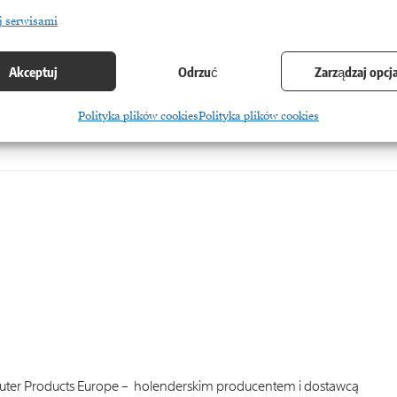
j serwisami
V Euro AGD
Akceptuj
Odrzuć
Zarządzaj opcj
Sprzedawcy szukają sposobów na pobudzenie koniunktury w okresie letn
Polityka plików cookies
Polityka plików cookies
puter Products Europe – holenderskim producentem i dostawcą