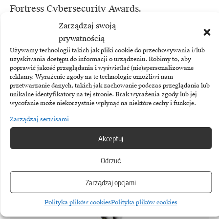
Fortress Cybersecurity Awards.
Zarządzaj swoją
prywatnością
Używamy technologii takich jak pliki cookie do przechowywania i/lub
uzyskiwania dostępu do informacji o urządzeniu. Robimy to, aby
TEMATY:
poprawić jakość przeglądania i wyświetlać (nie)spersonalizowane
Cyberbezpieczeństwo
Lenovo
reklamy. Wyrażenie zgody na te technologie umożliwi nam
przetwarzanie danych, takich jak zachowanie podczas przeglądania lub
unikalne identyfikatory na tej stronie. Brak wyrażenia zgody lub jej
wycofanie może niekorzystnie wpłynąć na niektóre cechy i funkcje.
Zarządzaj serwisami
Akceptuj
Zobacz również
Odrzuć
Zarządzaj opcjami
Polityka plików cookies
Polityka plików cookies