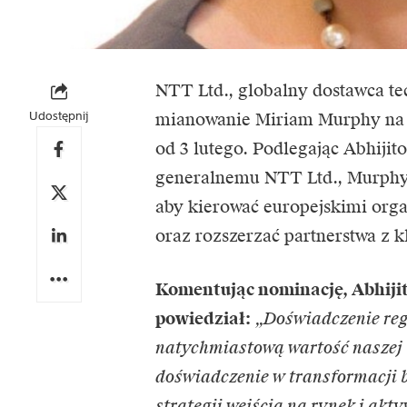
NTT Ltd., globalny dostawca te
Udostępnij
mianowanie Miriam Murphy na 
od 3 lutego. Podlegając Abhiji
generalnemu NTT Ltd., Murphy 
aby kierować europejskimi org
oraz rozszerzać partnerstwa z k
Komentując nominację, Abhiji
powiedział:
„Doświadczenie reg
natychmiastową wartość naszej f
doświadczenie w transformacji b
strategii wejścia na rynek i ak