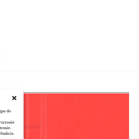
ępu do
warzanie
tronie.
 funkcje.