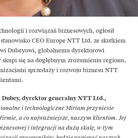
chnologii i rozwiązań biznesowych, ogłosił
stanowisko CEO Europe NTT Ltd. ze skutkiem
towi Dubeyowi, globalnemu dyrektorowi
skupi się na dogłębnym zrozumieniu regionu,
anizacjami sprzedaży i rozwoju biznesu NTT
lientami.
t Dubey, dyrektor generalny NTT Ltd.,
ionalne i technologiczne Miriam przyniesie
irmie, a co najważniejsze, naszym klientom. Jej
iznesowej i integracji na dużą skalę, w tym
tywizacji pracowników, będzie wspierać naszych