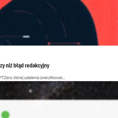
zy niż błąd redakcyjny
PTZero, której ustalenia zweryfikował…