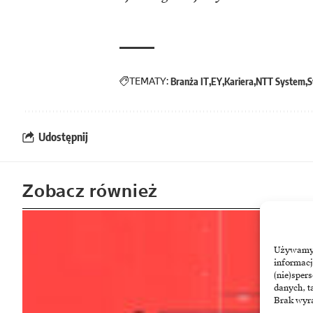
TEMATY:
Branża IT
EY
Kariera
NTT System
S
Udostępnij
Zobacz również
Używamy t
informacj
(nie)sper
danych, t
Brak wyra