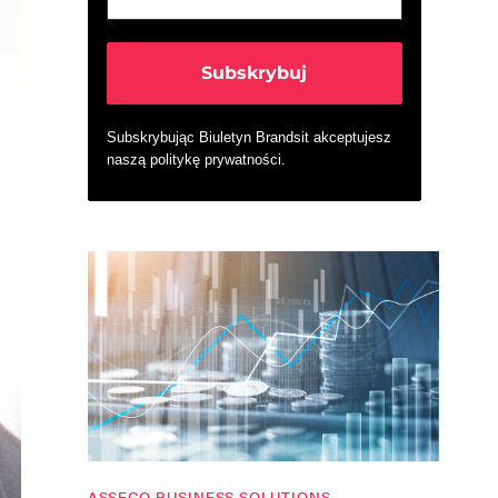
Subskrybując Biuletyn Brandsit akceptujesz
naszą
politykę prywatności
.
ASSECO BUSINESS SOLUTIONS