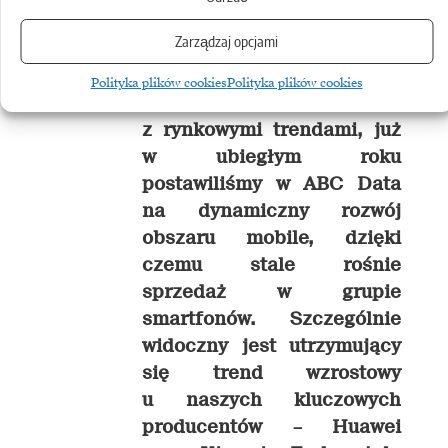
sprzedaż komponentów,
Zarządzaj opcjami
komputerów stacjonarnych
i urządzeń peryferyjnych.
Polityka plików cookies
Polityka plików cookies
Ponadto, zgodnie
z rynkowymi trendami, już
w ubiegłym roku
postawiliśmy w ABC Data
na dynamiczny rozwój
obszaru mobile, dzięki
czemu stale rośnie
sprzedaż w grupie
smartfonów. Szczególnie
widoczny jest utrzymujący
się trend wzrostowy
u naszych kluczowych
producentów – Huawei