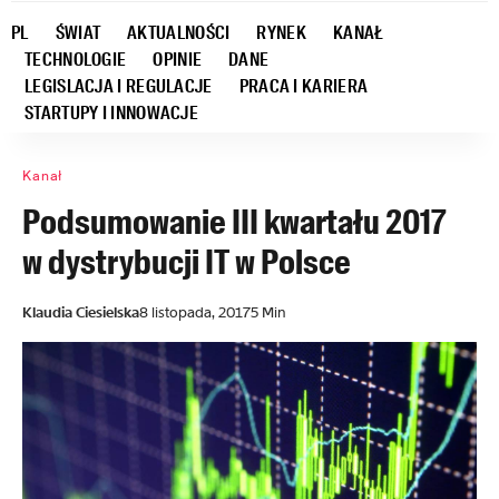
PL
ŚWIAT
AKTUALNOŚCI
RYNEK
KANAŁ
TECHNOLOGIE
OPINIE
DANE
LEGISLACJA I REGULACJE
PRACA I KARIERA
STARTUPY I INNOWACJE
Kanał
Podsumowanie III kwartału 2017
w dystrybucji IT w Polsce
Klaudia Ciesielska
8 listopada, 2017
5 Min