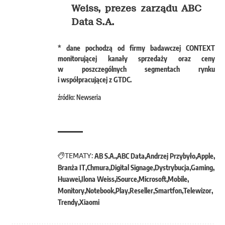
Weiss, prezes zarządu ABC
Data S.A.
* dane pochodzą od firmy badawczej CONTEXT
monitorującej kanały sprzedaży oraz ceny
w poszczególnych segmentach rynku
i współpracującej z GTDC.
źródło: Newseria
TEMATY:
AB S.A.
ABC Data
Andrzej Przybyło
Apple
Branża IT
Chmura
Digital Signage
Dystrybucja
Gaming
Huawei
Ilona Weiss
iSource
Microsoft
Mobile
Monitory
Notebook
Play
Reseller
Smartfon
Telewizor
Trendy
Xiaomi