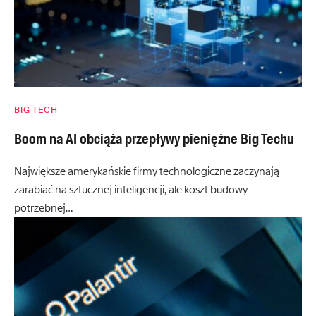
BIG TECH
Boom na AI obciąża przepływy pieniężne Big Techu
Największe amerykańskie firmy technologiczne zaczynają
zarabiać na sztucznej inteligencji, ale koszt budowy
potrzebnej…