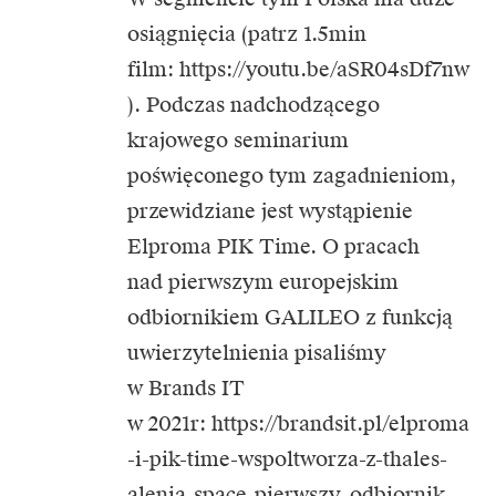
osiągnięcia (patrz 1.5min
film:
https://youtu.be/aSR04sDf7nw
). Podczas nadchodzącego
krajowego seminarium
poświęconego tym zagadnieniom,
przewidziane jest wystąpienie
Elproma PIK Time. O pracach
nad pierwszym europejskim
odbiornikiem GALILEO z funkcją
uwierzytelnienia pisaliśmy
w Brands IT
w 2021r:
https://brandsit.pl/elproma
-i-pik-time-wspoltworza-z-thales-
alenia-space-pierwszy-odbiornik-