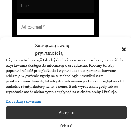
Zarządzaj swoją
prywatnością
Używamy technologii takich jak pliki cookie do przechowywania i/lub
Subskrybując Biuletyn Brandsit
uzyskiwania dostępu do informacji o urządzeniu. Robimy to, aby
poprawić jakość przeglądania i wyświetlać (nie)spersonalizowane
akceptujesz naszą
politykę
reklamy. Wyrażenie zgody na te technologie umożliwi nam
prywatności
.
przetwarzanie danych, takich jak zachowanie podczas przeglądania lub
unikalne identyfikatory na tej stronie. Brak wyrażenia zgody lub jej
wycofanie może niekorzystnie wpłynąć na niektóre cechy i funkcje.
Zarządzaj serwisami
Akceptuj
Odrzuć