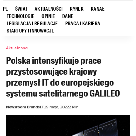
PL
ŚWIAT
AKTUALNOŚCI
RYNEK
KANAŁ
TECHNOLOGIE
OPINIE
DANE
LEGISLACJA I REGULACJE
PRACA I KARIERA
STARTUPY I INNOWACJE
Aktualności
Polska intensyfikuje prace
przystosowujące krajowy
przemysł IT do europejskiego
systemu satelitarnego GALILEO
Newsroom BrandsIT
19 maja, 2022
2 Min