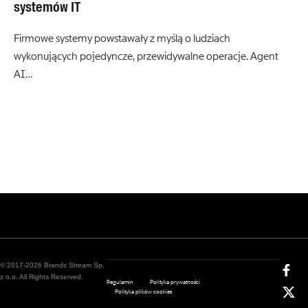
systemów IT
Firmowe systemy powstawały z myślą o ludziach
wykonujących pojedyncze, przewidywalne operacje. Agent
AI…
© 2017-2026 Brands Stream Sp.
z o.o. All Rights Reserved.
Regulamin
Polityka prywatności
Polityka plików cookies