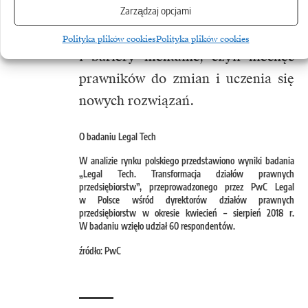
Zarządzaj opcjami
narzędzi „szytych na miarę” dla
danej organizacji, bariery językowe
Polityka plików cookies
Polityka plików cookies
i bariery mentalne, czyli niechęć
prawników do zmian i uczenia się
nowych rozwiązań.
O badaniu Legal Tech
W analizie rynku polskiego przedstawiono wyniki badania
„Legal Tech. Transformacja działów prawnych
przedsiębiorstw”, przeprowadzonego przez PwC Legal
w Polsce wśród dyrektorów działów prawnych
przedsiębiorstw w okresie kwiecień – sierpień 2018 r.
W badaniu wzięło udział 60 respondentów.
źródło: PwC