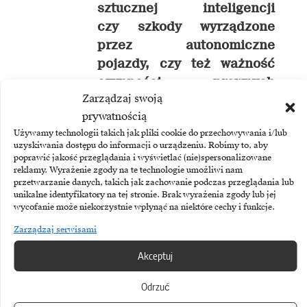
sztucznej inteligencji
czy szkody wyrządzone
przez autonomiczne
pojazdy, czy też ważność
czynności prawnych
Zarządzaj swoją
realizowanych przy
prywatnością
wykorzystaniu
Używamy technologii takich jak pliki cookie do przechowywania i/lub
samouczących się
uzyskiwania dostępu do informacji o urządzeniu. Robimy to, aby
algorytmów. –
powiedziała
poprawić jakość przeglądania i wyświetlać (nie)spersonalizowane
reklamy. Wyrażenie zgody na te technologie umożliwi nam
Beata Kiedrowicz, partner
przetwarzanie danych, takich jak zachowanie podczas przeglądania lub
w kancelarii PwC Legal
unikalne identyfikatory na tej stronie. Brak wyrażenia zgody lub jej
wycofanie może niekorzystnie wpłynąć na niektóre cechy i funkcje.
Zarządzaj serwisami
Wśród istotnych czynników
ograniczających wykorzystanie
Akceptuj
narzędzi IT w pracy prawników
Odrzuć
respondenci wskazywali: brak