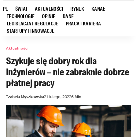
PL
ŚWIAT
AKTUALNOŚCI
RYNEK
KANAŁ
TECHNOLOGIE
OPINIE
DANE
LEGISLACJA I REGULACJE
PRACA I KARIERA
STARTUPY I INNOWACJE
Aktualności
Szykuje się dobry rok dla
inżynierów – nie zabraknie dobrze
płatnej pracy
Izabela Myszkowska
21 lutego, 2022
6 Min