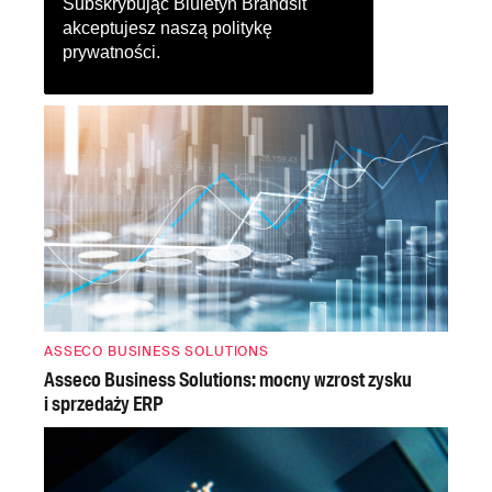
Subskrybując Biuletyn Brandsit
akceptujesz naszą
politykę
prywatności
.
ASSECO BUSINESS SOLUTIONS
Asseco Business Solutions: mocny wzrost zysku
i sprzedaży ERP