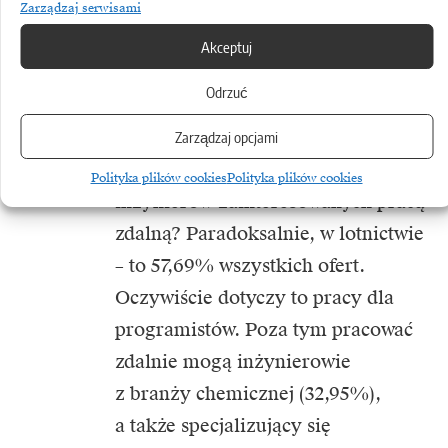
Zarządzaj serwisami
zdalnym. Dotyczyło to głównie
programistów oraz konstruktorów
Akceptuj
i projektantów
–
tłumaczy Tomasz
Odrzuć
Szpikowski.
Zarządzaj opcjami
Gdzie jest najwięcej ofert pracy dla
Polityka plików cookies
Polityka plików cookies
inżynierów zainteresowanych pracą
zdalną? Paradoksalnie, w lotnictwie
– to 57,69% wszystkich ofert.
Oczywiście dotyczy to pracy dla
programistów. Poza tym pracować
zdalnie mogą inżynierowie
z branży chemicznej (32,95%),
a także specjalizujący się