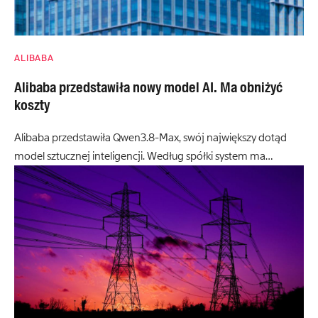
ALIBABA
Alibaba przedstawiła nowy model AI. Ma obniżyć
koszty
Alibaba przedstawiła Qwen3.8-Max, swój największy dotąd
model sztucznej inteligencji. Według spółki system ma…