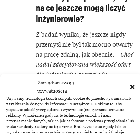
na co jeszcze mogą liczyć
inżynierowie?
Z badań wynika, że jeszcze nigdy
przemysł nie był tak mocno otwarty
na pracę zdalną, jak obecnie. –
Choć
nadal zdecydowana większość ofert
dla inżynierów, ze względu
Zarządzaj swoją
na specyfikę ich pracy, wymaga
prywatnością
obecności w firmie, to 2021 rok
Używamy technologii takich jak pliki cookie do przechowywania i/lub
zamknęliśmy z rekordowym, 20-
uzyskiwania dostępu do informacji o urządzeniu. Robimy to, aby
poprawić jakość przeglądania i wyświetlać (nie)spersonalizowane
procentowym wzrostem zapytań
reklamy. Wyrażenie zgody na te technologie umożliwi nam
przetwarzanie danych, takich jak zachowanie podczas przeglądania lub
pracodawców o kandydatów
unikalne identyfikatory na tej stronie. Brak wyrażenia zgody lub jej
wycofanie może niekorzystnie wpłynąć na niektóre cechy i funkcje.
zainteresowanych pracą w systemie