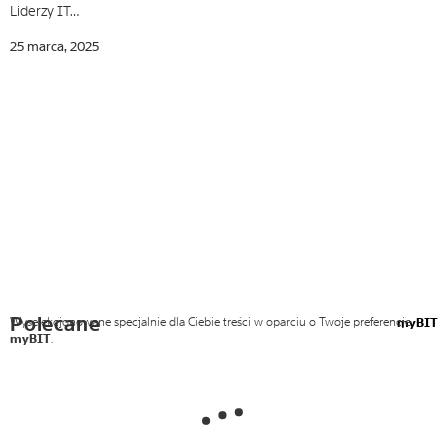
Liderzy IT…
25 marca, 2025
Polecane
Wyselekcjonowane specjalnie dla Ciebie treści w oparciu o Twoje preferencje
myBIT
myBIT
.