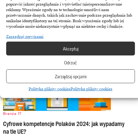
poprawić jakość przeglądania i wyświetlać (nie)spersonalizowane
Wiele firm zainwestowało w sztuczną inteligencję z nadzieją na szybki
reklamy. Wyrażenie zgody na te technologie umożliwi nam
przetwarzanie danych, takich jak zachowanie podczas przeglądania lub
zwrot i przewagę konkurencyjną. W praktyce AI coraz…
unikalne identyfikatory na tej stronie. Brak wyrażenia zgody lub jej
wycofanie może niekorzystnie wpłynąć na niektóre cechy i funkcje.
14 maja, 2025
Zarządzaj serwisami
Akceptuj
Odrzuć
Zarządzaj opcjami
Polityka plików cookies
Polityka plików cookies
Branża IT
Cyfrowe kompetencje Polaków 2024: jak wypadamy
na tle UE?