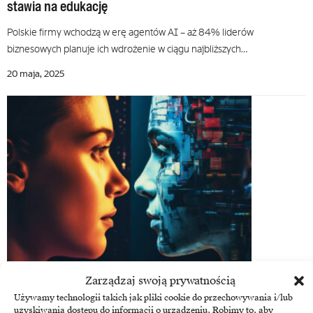
stawia na edukację
Polskie firmy wchodzą w erę agentów AI – aż 84% liderów
biznesowych planuje ich wdrożenie w ciągu najbliższych…
20 maja, 2025
Kompetencje
Zarządzaj swoją prywatnością
AI nie rozwiąże problemu braku kompetencji cyfrowych
Używamy technologii takich jak pliki cookie do przechowywania i/lub
– wręcz je obnaża
uzyskiwania dostępu do informacji o urządzeniu. Robimy to, aby