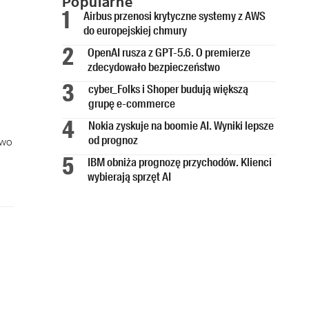
Popularne
Airbus przenosi krytyczne systemy z AWS
do europejskiej chmury
OpenAI rusza z GPT-5.6. O premierze
zdecydowało bezpieczeństwo
cyber_Folks i Shoper budują większą
grupę e-commerce
Nokia zyskuje na boomie AI. Wyniki lepsze
od prognoz
owo
IBM obniża prognozę przychodów. Klienci
wybierają sprzęt AI