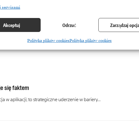
j serwisami
Akceptuj
Odrzuć
Zarządzaj opcj
Polityka plików cookies
Polityka plików cookies
e się faktem
 w aplikacji; to strategiczne uderzenie w bariery…