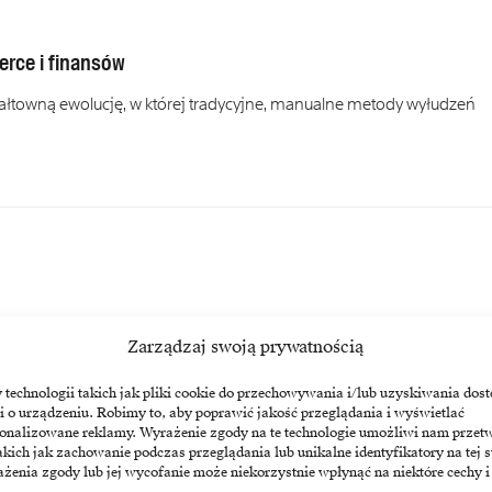
rce i finansów
ałtowną ewolucję, w której tradycyjne, manualne metody wyłudzeń
Zarządzaj swoją prywatnością
echnologii takich jak pliki cookie do przechowywania i/lub uzyskiwania dost
i o urządzeniu. Robimy to, aby poprawić jakość przeglądania i wyświetlać
l ucieka przed kosztami w AI
sonalizowane reklamy. Wyrażenie zgody na te technologie umożliwi nam przet
akich jak zachowanie podczas przeglądania lub unikalne identyfikatory na tej s
zecz twardego pragmatyzmu, widząc w technologii jedyny sposób na
żenia zgody lub jej wycofanie może niekorzystnie wpłynąć na niektóre cechy i