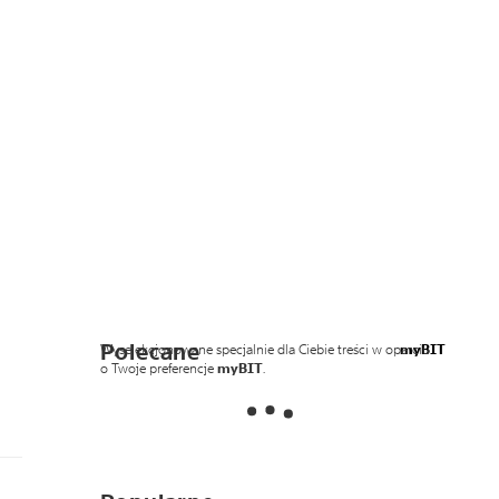
Polecane
Wyselekcjonowane specjalnie dla Ciebie treści w oparciu
myBIT
o Twoje preferencje
myBIT
.