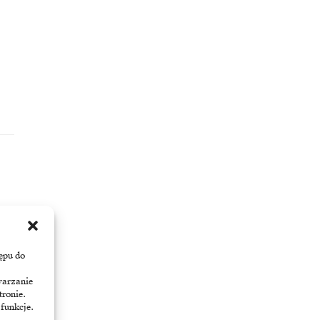
ępu do
warzanie
tronie.
 funkcje.