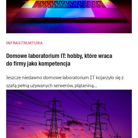
INFRASTRUKTURA
Domowe laboratorium IT: hobby, które wraca
do firmy jako kompetencja
Jeszcze niedawno domowe laboratorium IT kojarzyło się z
szafą pełną używanych serwerów, plątaniną…