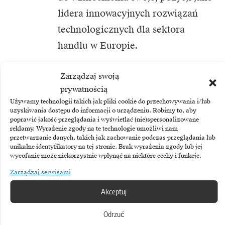
lidera innowacyjnych rozwiązań
technologicznych dla sektora
handlu w Europie.
Zarządzaj swoją
prywatnością
Używamy technologii takich jak pliki cookie do przechowywania i/lub
TEMATY:
Unity Group
uzyskiwania dostępu do informacji o urządzeniu. Robimy to, aby
poprawić jakość przeglądania i wyświetlać (nie)spersonalizowane
reklamy. Wyrażenie zgody na te technologie umożliwi nam
przetwarzanie danych, takich jak zachowanie podczas przeglądania lub
Udostępnij
unikalne identyfikatory na tej stronie. Brak wyrażenia zgody lub jej
wycofanie może niekorzystnie wpłynąć na niektóre cechy i funkcje.
Zarządzaj serwisami
Biuletyn
Akceptuj
Dołącz do najlepszego biuletynu w
Odrzuć
branży ICT!