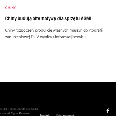
CHINY
Chiny budują alternatywę dla sprzętu ASML
Chiny rozpoczęły produkcję własnych maszyn do litografii
zanurzeniowej DUV, wynika z informacji serwisu…
© 2017-2026 Brands Stream Sp.
z o.o. All Rights Reserved.
Regulamin
Polityka prywatności