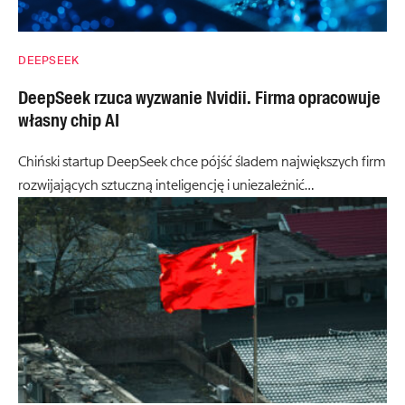
DEEPSEEK
DeepSeek rzuca wyzwanie Nvidii. Firma opracowuje
własny chip AI
Chiński startup DeepSeek chce pójść śladem największych firm
rozwijających sztuczną inteligencję i uniezależnić…