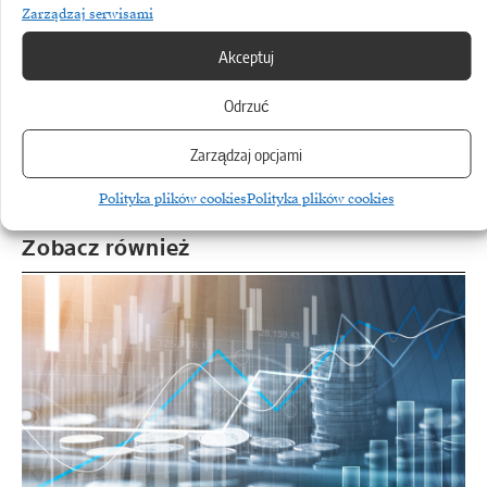
Zarządzaj serwisami
Akceptuj
Odrzuć
ANTHROPIC
Zarządzaj opcjami
Anthropic rezerwuje moc obliczeniową za 10 mld
dolarów. Dostawcą jest półroczny startup
Polityka plików cookies
Polityka plików cookies
Zobacz również