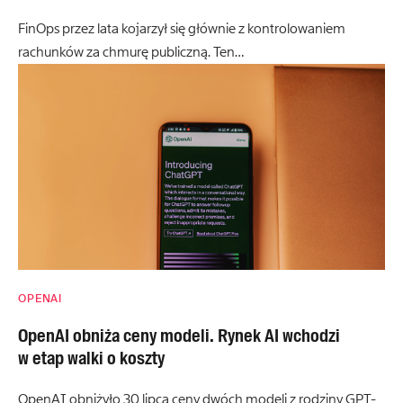
FinOps przez lata kojarzył się głównie z kontrolowaniem
rachunków za chmurę publiczną. Ten…
OPENAI
OpenAI obniża ceny modeli. Rynek AI wchodzi
w etap walki o koszty
OpenAI obniżyło 30 lipca ceny dwóch modeli z rodziny GPT-