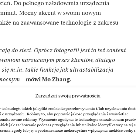
 dzień. Do pełnego naładowania urządzenia
5 minut. Mocny akcent w swoim nowym
także na zaawansowane technologie z zakresu
ją do sieci. Oprócz fotografii jest to też content
zwaniom narzucanym przez klientów, dlatego
się m.in. takie funkcje jak ultrastabilizacja
e nocnym
–
mówi Mo Zhang.
Zarządzaj swoją prywatnością
nku smartfonów coraz widoczniejszy jest także
ci coraz częściej oczekują wyrafinowanego
echnologii takich jak pliki cookie do przechowywania i/lub uzyskiwania dost
i o urządzeniu. Robimy to, aby poprawić jakość przeglądania i wyświetlać
materiałów, niekoniecznie wyłącznie od urządzeń
sonalizowane reklamy. Wyrażenie zgody na te technologie umożliwi nam przet
akich jak zachowanie podczas przeglądania lub unikalne identyfikatory na tej s
żenia zgody lub jej wycofanie może niekorzystnie wpłynąć na niektóre cechy i