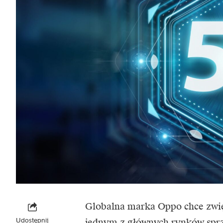
Globalna marka Oppo chce zwięks
Udostępnij
jednym z głównych rynków sprz