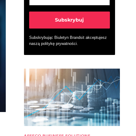
Subskrybując Biuletyn Brandsit akceptujesz
naszą
politykę prywatności
.
ASSECO BUSINESS SOLUTIONS