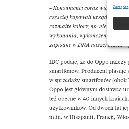
– Konsumenci coraz większą wag
Zarządza
częściej kupowali urządzenia w 
rozmaite kolory, np. niebieski, 
wykonania, wykończenie, dbałość
zapisane w DNA naszej marki
–
IDC podaje, że do Oppo należy
smartfonów. Producent plasuje 
w sprzedaży smartfonów (obok 
Oppo jest głównym dostawcą ur
też obecne w 40 innych krajach.
użytkowników. Od dwóch lat jej
m.in. w Hiszpanii, Francji, Włos