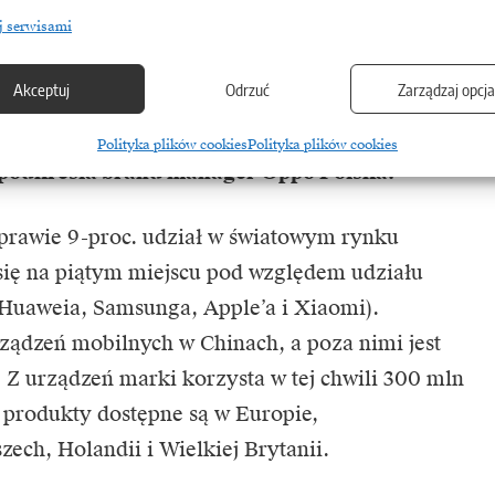
ę przykładają do wyglądu smartfona. Kiedyś
j serwisami
kolorze białym lub czarnym, dzisiaj wybierają
Akceptuj
Odrzuć
Zarządzaj opcj
różowy, żółty. Ogromne znaczenie ma też jakość
 o detale – to wszystko jest bardzo mocno
Polityka plików cookies
Polityka plików cookies
podkreśla brand manager Oppo Polska.
 prawie 9-proc. udział w światowym rynku
się na piątym miejscu pod względem udziału
Huaweia, Samsunga, Apple’a i Xiaomi).
ządzeń mobilnych w Chinach, a poza nimi jest
 Z urządzeń marki korzysta w tej chwili 300 mln
 produkty dostępne są w Europie,
zech, Holandii i Wielkiej Brytanii.