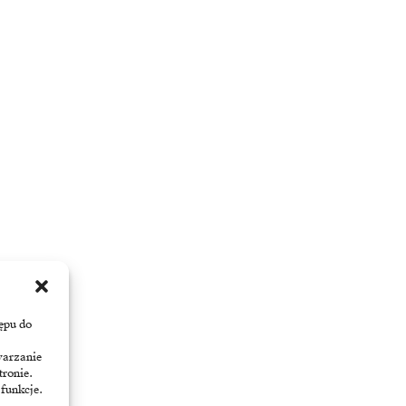
ępu do
warzanie
tronie.
 funkcje.