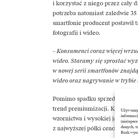
i korzystać z niego przez cały
potrzeba natomiast zaledwie 3
smartfonie producent postawił 
fotografii i wideo.
– Konsumenci coraz więcej wrzuca
wideo. Staramy się sprostać wy
w nowej serii smartfonów znajdą 
wideo oraz nagrywanie w trybi
Pomimo spadku sprzedaży na ry
trend premiumizacji. Konsumen
Używamy t
informacj
wzornictwa i wysokiej jakości 
(nie)sper
danych, t
z najwyższej półki cenowej.
Brak wyra